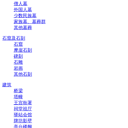
僧人墓
外国人墓
少数民族墓
家族墓、墓葬群
其他墓葬
石窟及石刻
石窟
摩崖石刻
碑刻
石雕
岩画
其他石刻
建筑
桥梁
塔幢
王宫衙署
祠堂祖厅
驿站会馆
牌坊影壁
亭台楼阙