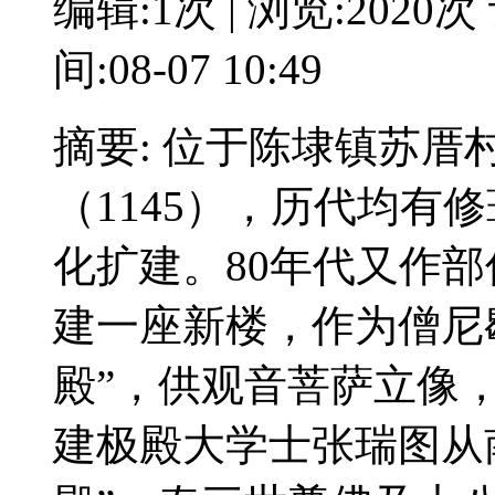
编辑:1次 | 浏览:2020次
间:08-07 10:49
摘要: 位于陈埭镇苏
（1145），历代均有
化扩建。80年代又作
建一座新楼，作为僧尼
殿”，供观音菩萨立像，为
建极殿大学士张瑞图从