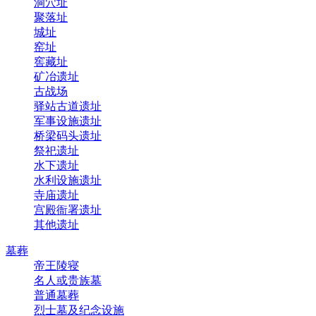
洞穴址
聚落址
城址
窑址
窖藏址
矿冶遗址
古战场
驿站古道遗址
军事设施遗址
桥梁码头遗址
祭祀遗址
水下遗址
水利设施遗址
寺庙遗址
宫殿衙署遗址
其他遗址
墓葬
帝王陵寝
名人或贵族墓
普通墓葬
烈士墓及纪念设施