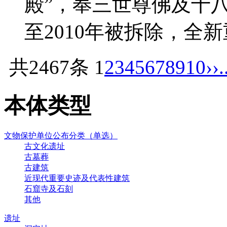
殿”，奉三世尊佛及十八
至2010年被拆除，全
共2467条
1
2
3
4
5
6
7
8
9
10
››
.
本体类型
文物保护单位公布分类（单选）
古文化遗址
古墓葬
古建筑
近现代重要史迹及代表性建筑
石窟寺及石刻
其他
遗址