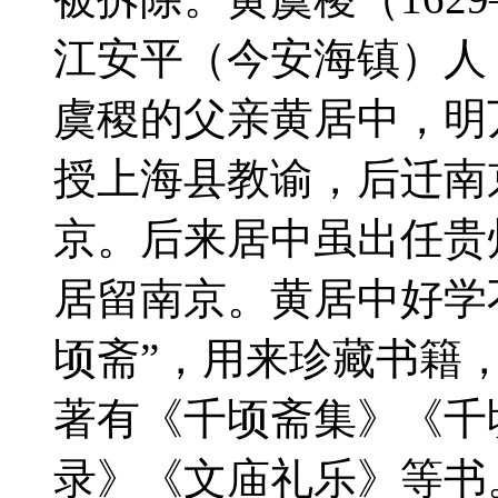
江安平（今安海镇）人，
虞稷的父亲黄居中，明万
授上海县教谕，后迁南
京。后来居中虽出任贵
居留南京。黄居中好学
顷斋”，用来珍藏书籍
著有《千顷斋集》《千
录》《文庙礼乐》等书