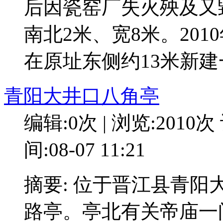
后因瓷窑厂失火殃及又毀
南北2米、宽8米。20
在原址东侧约13米新
青阳大井口八角亭
编辑:0次 | 浏览:2010次
间:08-07 11:21
摘要: 位于晋江县青
路亭。亭北有关帝庙一间