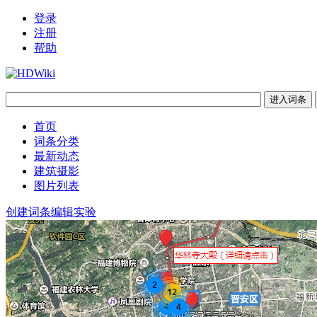
登录
注册
帮助
首页
词条分类
最新动态
建筑摄影
图片列表
创建词条
编辑实验