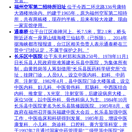
荒置。
福州空军第二招待所旧址
位于今西二环北路336号康特
大酒楼地块内。约建于1965年，原为福州空军第二招待
所，共有两栋楼，现存约半栋，后来有较大改建。现由
一家宾馆使用。
通泰桥
位于台江区南禅河上。长7.5米，宽2.1米，桥头
附近还有一座屏山镇海楼三仙姑亭（已拆除）。2014年
据海峡都市报报道，台江区相关负责人表示通泰桥在三
普中“已经认定，不属于保护之列。”
长乐区中医院
位于东关村郑和东路250号。1978年11月1
日长乐县人民政府批准筹建长乐县中医院，为集体所有
制，由黄胜岗等人筹划借用“长乐县医药科学研究所”住
址，挂牌门诊，人员9人，设立中医内科、妇科、中药
房、注射室。1982年4月，县中医院门诊大楼落成，设立
中医内科、妇儿科、中医骨伤科、肛肠科、中西医结合
内科、推拿室，X光室、注射室等，后建设病房大楼，
床位50张，以中医外科、骨伤科病人为主。1984年10月
长乐县中医院更名为长乐县陈修园医院。1985年8月，省
政府在福州召开振兴福建中医大会后，长乐县加强中医
工作，中医临床和科研得到发展。1985年后，增设中医
康复科、小儿科、急诊科、口腔科、膏方室等科室，并
于1997年7月通过国家中药管理局“二级甲等中医院”评