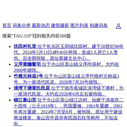
首页
词条分类
最新动态
建筑摄影
图片列表
创建词条
搜索"
TAG:119
"找到相关内容
500
篇
坑田村礼堂
位于长乐区玉田镇坑田村。建于20世纪90年
代。2024年5月13日4时40分坍塌，造成1人死亡1人受
伤。后全部拆除，原址新建文化中心。
义序黄瞻鳌宅
位于仓山区盖山镇义序尚保村。大约在
2000年烧毁。
竹榄元帅庙3号
位于仓山区盖山镇义序竹榄村元帅庙3
号。为一座清代民居。2026年7月20号烧毁。
漳湾下塘章氏民居
位于宁德市蕉城区漳湾镇下塘村，为
一座清代民居。大约在2026年6月左右被拆除。
锦江泰山宫
位于仓山区盖山镇江边村。始建于清嘉庆二
十四年（公元1819年），民国重修。1961年重建，2001
年再次重建。2024年7月至8月，被拆除。原址用于建设
商业楼盘。泰山宫中原存有民国石柱等构件，不知去
向。