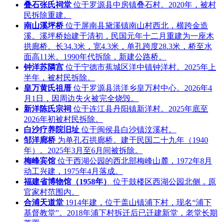
叠石张氏祠堂
位于罗源县中房镇叠石村。2020年，被村
民拆除重建。
南山溪坪桥
位于屏南县黛溪镇南山村西北，横跨金造
溪。溪坪桥始建于清初，民国元年十二月重建为一座木
拱廊桥。长34.3米，宽4.3米，单孔跨度28.3米，桥至水
面高11米。1990年代拆除，新建公路桥。
钟洋苏隣宫
位于宁德市蕉城区洋中镇钟洋村。2025年上
半年，被村民拆除。
皇万黄氏祖厝
位于罗源县洪洋乡皇万村中心。2026年4
月1日，因周边失火被完全烧毁。
新洋陈氏宗祠
位于连江县丹阳镇新洋村。2025年底至
2026年初被村民拆除。
白沙疗养院旧址
位于闽侯县白沙镇汶溪村。
邹洋廊桥
为单孔石拱廊桥。建于民国二十九年（1940
年）。2025年3月至6月间被拆除。
梅峰宾馆
位于西湖公园的西北部梅峰山麓，1972年8月
动工兴建，1975年4月落成。
福建省博物馆（1958年）
位于鼓楼区西湖公园北侧，原
官家村范围内。
合浦天道堂
1914年建，位于盖山镇浦下村，现名“浦下
基督教堂”。2018年浦下村拆迁后已迁建新堂，老堂长期