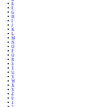
E
F
G
H
I
J
K
L
M
N
O
P
Q
R
S
T
U
V
W
X
Y
Z
0
1
2