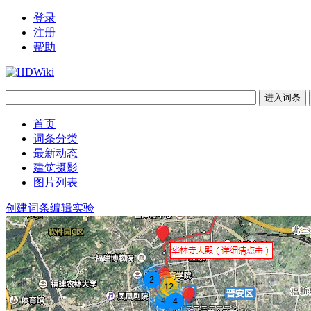
登录
注册
帮助
首页
词条分类
最新动态
建筑摄影
图片列表
创建词条
编辑实验