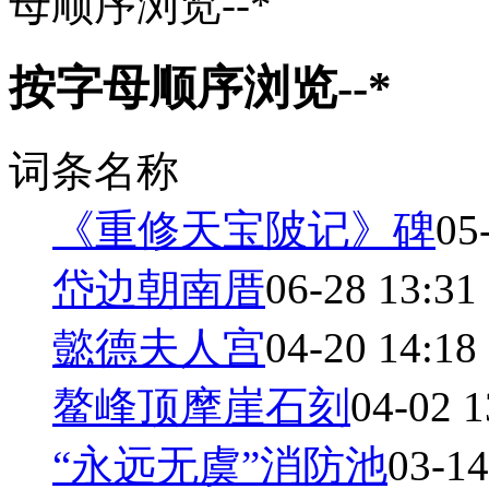
母顺序浏览--*
按字母顺序浏览--*
词条名称
《重修天宝陂记》碑
05
岱边朝南厝
06-28 13:31
懿德夫人宫
04-20 14:18
鳌峰顶摩崖石刻
04-02 1
“永远无虞”消防池
03-14