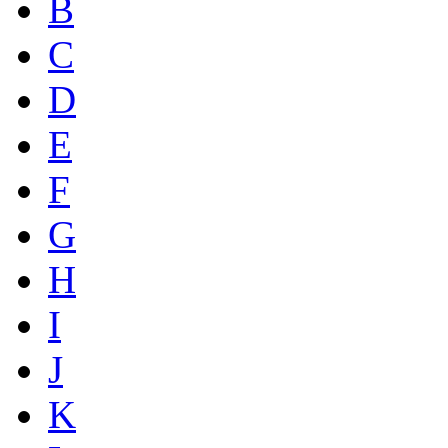
B
C
D
E
F
G
H
I
J
K