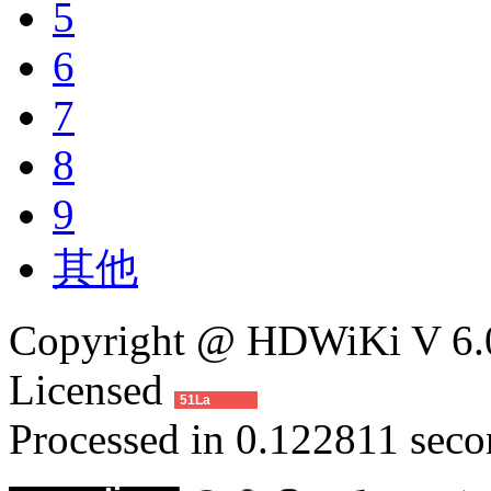
5
6
7
8
9
其他
Copyright @ HDWiKi V 6.0
Licensed
51La
Processed in 0.122811 secon