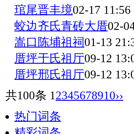
琯尾晋丰境
02-17 11:56
蛟边齐氏青砖大厝
02-0
嵩口陈埔祖祠
01-13 21:
厝坪于氏祖厅
09-12 13:
厝坪邢氏祖厅
09-12 13:
共100条
1
2
3
4
5
6
7
8
9
10
››
热门词条
精彩词条