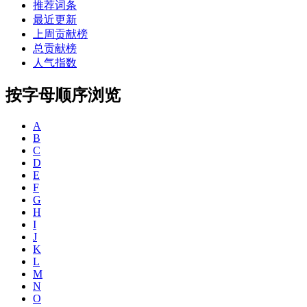
推荐词条
最近更新
上周贡献榜
总贡献榜
人气指数
按字母顺序浏览
A
B
C
D
E
F
G
H
I
J
K
L
M
N
O