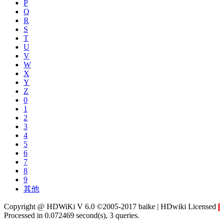
P
Q
R
S
T
U
V
W
X
Y
Z
0
1
2
3
4
5
6
7
8
9
其他
Copyright @ HDWiKi V 6.0 ©2005-2017 baike | HDwiki Licensed
Processed in 0.072469 second(s), 3 queries.