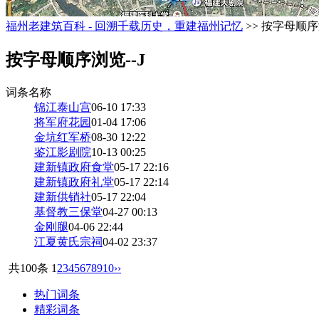
福州老建筑百科 - 回溯千载历史，重建福州记忆
>> 按字母顺序浏
按字母顺序浏览--J
词条名称
锦江泰山宫
06-10 17:33
将军府花园
01-04 17:06
金坑红军桥
08-30 12:22
鉴江影剧院
10-13 00:25
建新镇政府食堂
05-17 22:16
建新镇政府礼堂
05-17 22:14
建新供销社
05-17 22:04
基督教三保堂
04-27 00:13
金刚腿
04-06 22:44
江夏黄氏宗祠
04-02 23:37
共100条
1
2
3
4
5
6
7
8
9
10
››
热门词条
精彩词条