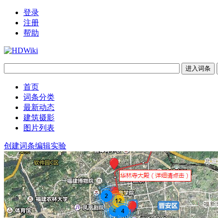
登录
注册
帮助
首页
词条分类
最新动态
建筑摄影
图片列表
创建词条
编辑实验