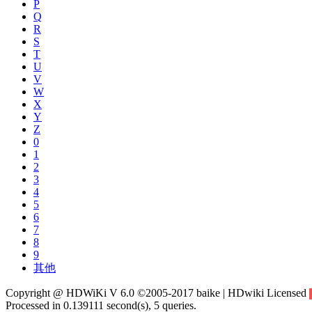
P
Q
R
S
T
U
V
W
X
Y
Z
0
1
2
3
4
5
6
7
8
9
其他
Copyright @ HDWiKi V 6.0 ©2005-2017 baike | HDwiki Licensed
Processed in 0.139111 second(s), 5 queries.