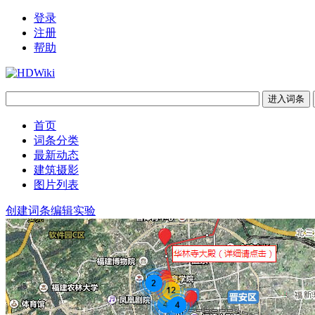
登录
注册
帮助
首页
词条分类
最新动态
建筑摄影
图片列表
创建词条
编辑实验