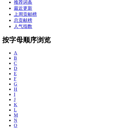
推荐词条
最近更新
上周贡献榜
总贡献榜
人气指数
按字母顺序浏览
A
B
C
D
E
F
G
H
I
J
K
L
M
N
O