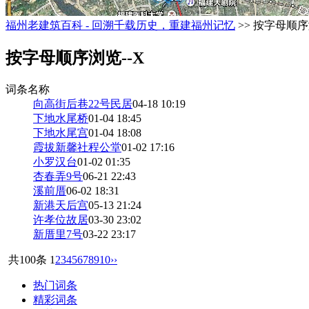
福州老建筑百科 - 回溯千载历史，重建福州记忆
>> 按字母顺序
按字母顺序浏览--X
词条名称
向高街后巷22号民居
04-18 10:19
下地水尾桥
01-04 18:45
下地水尾宫
01-04 18:08
霞拔新馨社程公堂
01-02 17:16
小罗汉台
01-02 01:35
杏春弄9号
06-21 22:43
溪前厝
06-02 18:31
新港天后宫
05-13 21:24
许孝位故居
03-30 23:02
新厝里7号
03-22 23:17
共100条
1
2
3
4
5
6
7
8
9
10
››
热门词条
精彩词条