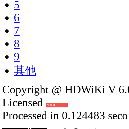
5
6
7
8
9
其他
Copyright @ HDWiKi V 6.0
Licensed
51La
Processed in 0.124483 secon