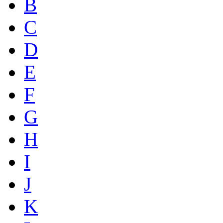
B
C
D
E
F
G
H
I
J
K