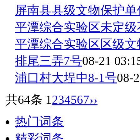
屏南县县级文物保护单
平潭综合实验区未定级
平潭综合实验区区级文
排尾三弄7号
08-21 03:1
浦口村大埕中8-1号
08-2
共64条
1
2
3
4
5
6
7
››
热门词条
精彩词条