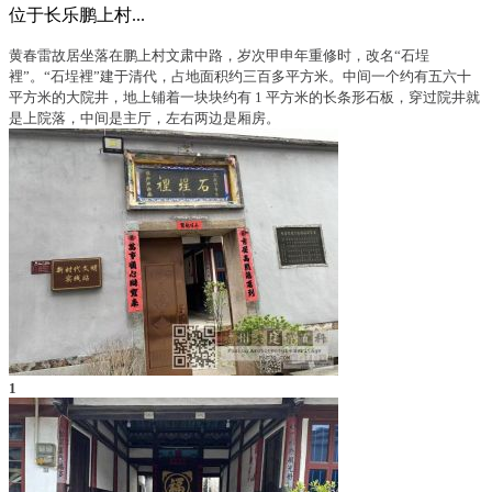
位于长乐鹏上村...
黄春雷故居坐落在鹏上村文肃中路，
岁次甲申年重修时，改名“石埕
裡”。“石
埕裡”建于清代，占地面积约三百多平
方米。中间一个约有五六十
平方米的大
院井，地上铺着一块块约有 1 平方米的
长条形石板，
穿过院井就
是上院落，中间
是主厅，左右两边是厢房。
1