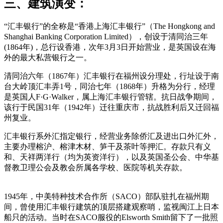
三、建筑演变：
“汇丰银行”的全称是“香港上海汇丰银行”（The Hongkong and
Shanghai Banking Corporation Limited），创设于清同治三年
(1864年)，总行设香港，次年3月3日开始营业，是英国设在海
外的最大私营银行之一。
清同治六年（1867年）汇丰银行在福州设分理处，行址设于南
台大岭顶汇丰弄1号，同治七年（1868年）升格为分行，经理
是英国人F·G·Walker，属上海汇丰银行管辖。抗日战争期间，
该行于民国31年（1942年）迁往重庆市，抗战胜利后又迁回福
州复业。
福州老建筑百科（fzcuo.com）
汇丰银行系外汇指定银行，经营业务除侨汇及进出口外汇外，
主要办理榕沪、榕津木材、笋干及茶叶等押汇。存款只有义
和、天祥两洋行（均为英资洋行），以及英国圣公会、中华基
督教卫理公会及教会所属各学校、医院等机关存款。
福州老
建筑百科（fzcuo.com）
1945年，中美特种技术合作所（SACO）部队驻扎在福州期
间，曾使用汇丰银行建筑的顶层搭建观察哨，监视闽江上日本
船只的活动。当时在SACO服役的Elsworth Smith留下了一批照