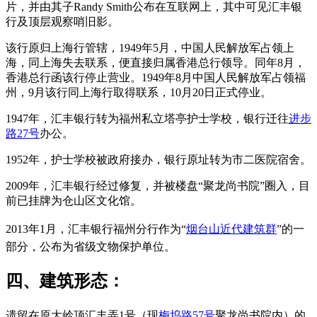
片，并由其子Randy Smith公布在互联网上，其中可见汇丰银
行及顶层观察哨旧影。
该行原归上海行管辖，1949年5月，中国人民解放军占领上
海，同上海失去联系，便直接归属香港总行领导。同年8月，
香港总行函该行停止营业。1949年8月中国人民解放军占领福
州，9月该行同上海行取得联系，10月20日正式停业。
1947年，汇丰银行转为福州私立塔亭护士学校，银行迁往
进步
路27号
办公。
1952年，护士学校被政府接办，银行原址转为市二医院宿舍。
2009年，汇丰银行经过修复，并被楼盘“聚龙尚书院”圈入，目
前已挂牌为仓山区文化馆。
2013年1月，汇丰银行福州分行作为“
烟台山近代建筑群
”的一
部分，公布为省级文物保护单位。
四、建筑形态：
遗留在原大岭顶汇丰弄1号（现
梅坞路57号
聚龙尚书院内）的