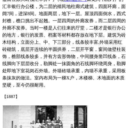
汇丰银行办公楼，为二层的殖民地柱廊式建筑，四面环廊，面
阔7间，进深8间。地面两层，地下一层。屋顶四面倒水，西式
封檐，檐口挑出不起翘。一层四周的外廊发券，而二层四周的
外廊不发券。当时一楼是人们往来的厅堂，二楼才是银行办公
的地方，银行的发票、档案等材料都存放在地下层。建筑为砖
木结构，立面分上、中、下三部分，线条较丰富,外墙采用红
砖砌筑，底层开连续的半圆拱券，二层开平窗，窗间做壁柱装
饰，檐部线条较多，并有方齿形饰物，中间腰身凿凹线条，石
线脚向下层层收分，勒脚处一抹圆角的石线脚环绕周身，勒脚
处即地下室花岗石外墙。外墙砖墙承重，内墙不承重，采用板
条抹灰的做法。室内布局为一梯X户，木楼梯、木地面的木质
坚硬，至今仍很耐用。
来源：福州老建筑百科（fzcuo.com）
【1887】