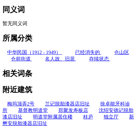
同义词
暂无同义词
所属分类
中华民国（1912 - 1949）
已经消失的
仓山区
仓前街道
名人故、旧居
存续状态
相关词条
附近建筑
梅坞顶弄2号
兰记脱胎漆器店旧址
徐卓能牙科诊
所
基督教明道堂
郑聚发寿板店
沈绍安德记脱胎
漆店旧址
明道堂附属居住楼
桂庐
独立厅
新
懋安脱胎漆器店旧址