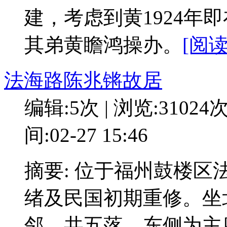
建，考虑到黄1924年
其弟黄瞻鸿操办。
[阅读
法海路陈兆锵故居
编辑:5次 | 浏览:31024
间:02-27 15:46
摘要: 位于福州鼓楼
绪及民国初期重修。坐
邻，共五落。东侧为主