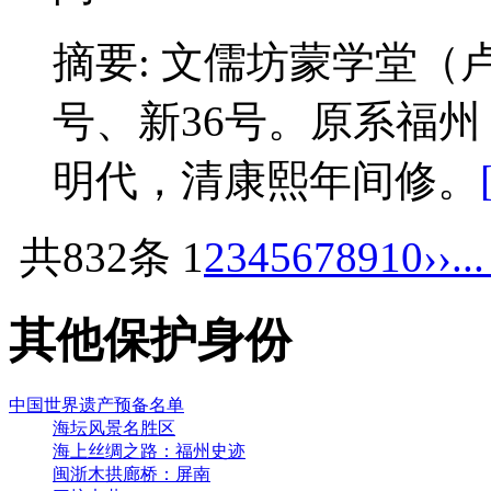
摘要: 文儒坊蒙学堂（
号、新36号。原系福
明代，清康熙年间修。
共832条
1
2
3
4
5
6
7
8
9
10
››
..
其他保护身份
中国世界遗产预备名单
海坛风景名胜区
海上丝绸之路：福州史迹
闽浙木拱廊桥：屏南