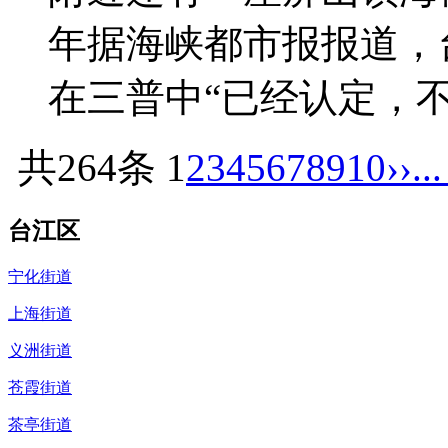
年据海峡都市报报道，
在三普中“已经认定，
共264条
1
2
3
4
5
6
7
8
9
10
››
..
台江区
宁化街道
上海街道
义洲街道
苍霞街道
茶亭街道