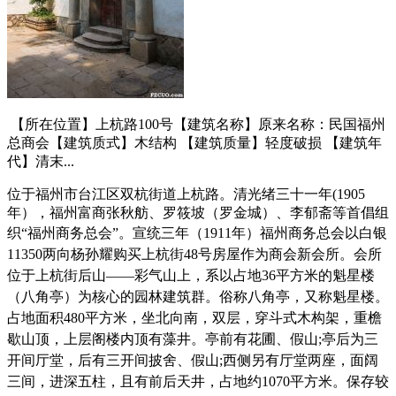
【所在位置】上杭路100号【建筑名称】原来名称：民国福州
总商会【建筑质式】木结构 【建筑质量】轻度破损 【建筑年
代】清末...
位于福州市台江区双杭街道上杭路。清光绪三十一年(1905
年），福州富商张秋舫、罗筱坡（罗金城）、李郁斋等首倡组
织“福州商务总会”。
宣统三年（1911年）福州商务总会以白银
11350两向杨孙耀购买上杭街48号房屋作为商会新会所。会所
位于上杭街后山——彩气山上，系以占地36平方米的魁星楼
（八角亭）为核心的园林建筑群。
俗称八角亭，又称魁星楼。
占地面积480平方米，坐北向南，双层，穿斗式木构架，重檐
歇山顶，上层阁楼内顶有藻井。亭前有花圃、假山;亭后为三
开间厅堂，后有三开间披舍、假山;西侧另有厅堂两座，面阔
三间，进深五柱，且有前后天井，占地约1070平方米。保存较