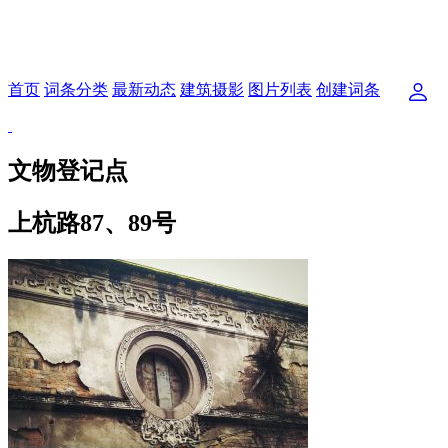
首页
词条分类
最新动态
建筑摄影
图片列表
创建词条
文物登记点
上杭路87、89号