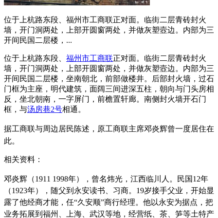
位于上杭路东段、福州市工商联正对面。临街二层青砖封火
墙，开门洞两处，上部开圆窗两处，并做灰塑壼边。内部为三
开间民国二层楼，...
位于上杭路东段、
福州市工商联
正对面。临街二层青砖封火
墙，开门洞两处，上部开圆窗两处，并做灰塑壼边。内部为三
开间民国二层楼，坐南朝北，前部做楼井。后部封火墙，过石
门框为主座，明代建筑，面阔三间进深五柱，朝向与门头房相
反，坐北朝南，一字屏门，前檐置轩廊。南侧封火墙开石门
框，与
汤房巷2号
相通。
据工商联与周边居民陈述，原工商联主席
邓炎辉曾一度居住在
此。
福老建州筑
相关资料：
邓炎辉
（1911 1998年），曾名炜光，江西临川人。民国12年
（1923年），随父到永安读书、习商。19岁接手父业，开始显
露了他经商才能，任“久安顺”商行经理。他以永安为据点，把
业务拓展到福州、上海、武汉等地，经营纸、茶、笋等土特产