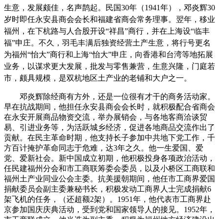
生意，发展颇佳，名声鹊起。民国30年（1941年），邓炎辉30
岁时即任永安县商会会长和福建省商会常务理事。翌年，移业
福州，在下杭路与人合股开设“祥昌”商行，并在上海设“临丰
福”申庄。不久，羽毛丰满后独资经营土产生意，将行号更名
为福州“怡大”商行和上海“怡大”申庄，向香港和台湾等地拓展
业务，以谋求更大发展，批发与零售兼营，生意兴隆，门庭若
市，颇具规模，是双杭地区土产业的老铺和大户之一。
邓炎辉除经商有方外，还是一位很有才干的商务活动家。
早在抗战期间，他担任永安县商会会长时，就积极配合省商会
在永安开展商品物资交流，举办展销会，与各地客商洽谈贸
易、引进业务等，为活跃城乡经济，促进各地商品交流作出了
贡献。在民主革命时期，他支持长子参加中共地下党工作，千
方百计掩护革命同志于危难，达3年之久。他一生爱国、爱
党、爱新社会。新中国成立初期，他积极投身各项政治活动，
任民建福州分会和市工商联筹委会委员，以及小桥区工商联和
福州土产业同业公会主委。抗美援朝期间，他任市工商界爱国
捐献委员会副主委兼秘书长，积极发动工商界人士完成捐献6
架飞机的任务，（还超额2架）。1951年，他代表市工商界赴
京参加国庆庆典活动，受到党和国家领导人的接见。1952年，