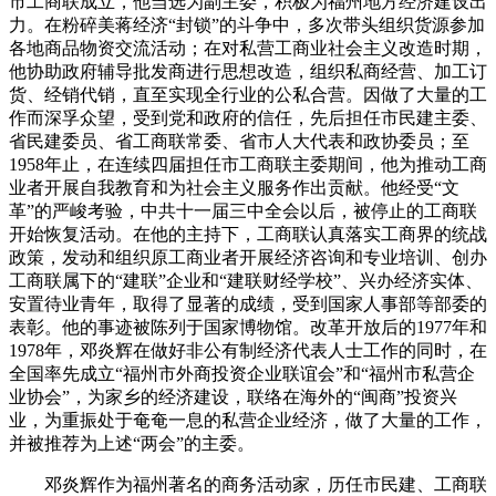
市工商联成立，他当选为副主委，积极为福州地方经济建设出
力。在粉碎美蒋经济“封锁”的斗争中，多次带头组织货源参加
各地商品物资交流活动；在对私营工商业社会主义改造时期，
他协助政府辅导批发商进行思想改造，组织私商经营、加工订
货、经销代销，直至实现全行业的公私合营。因做了大量的工
作而深孚众望，受到党和政府的信任，先后担任市民建主委、
省民建委员、省工商联常委、省市人大代表和政协委员；至
1958年止，在连续四届担任市工商联主委期间，他为推动工商
业者开展自我教育和为社会主义服务作出贡献。他经受“文
革”的严峻考验，中共十一届三中全会以后，被停止的工商联
开始恢复活动。在他的主持下，工商联认真落实工商界的统战
政策，发动和组织原工商业者开展经济咨询和专业培训、创办
工商联属下的“建联”企业和“建联财经学校”、兴办经济实体、
安置待业青年，取得了显著的成绩，受到国家人事部等部委的
表彰。他的事迹被陈列于国家博物馆。改革开放后的1977年和
1978年，邓炎辉在做好非公有制经济代表人士工作的同时，在
全国率先成立“福州市外商投资企业联谊会”和“福州市私营企
业协会”，为家乡的经济建设，联络在海外的“闽商”投资兴
业，为重振处于奄奄一息的私营企业经济，做了大量的工作，
并被推荐为上述“两会”的主委。
邓炎辉作为福州著名的商务活动家，历任市民建、工商联