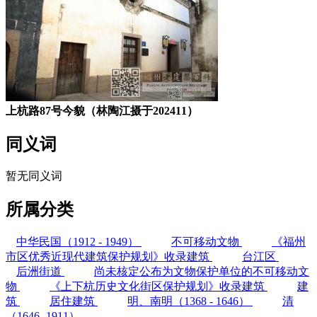
上杭路87号今貌（林陶江摄于202411）
同义词
暂无同义词
所属分类
中华民国（1912 - 1949）
不可移动文物
《福州
市区优秀近现代建筑保护规划》收录建筑
台江区
后洲街道
尚未核定公布为文物保护单位的不可移动文
物
《上下杭历史文化街区保护规划》收录建筑
建
筑
居住建筑
明、南明（1368 - 1646）
清
（1646 -1911）