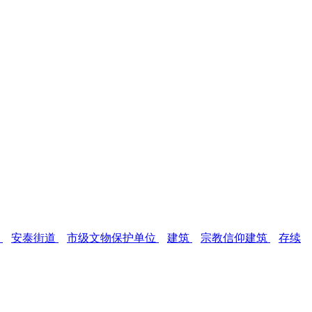
区
安泰街道
市级文物保护单位
建筑
宗教信仰建筑
存续