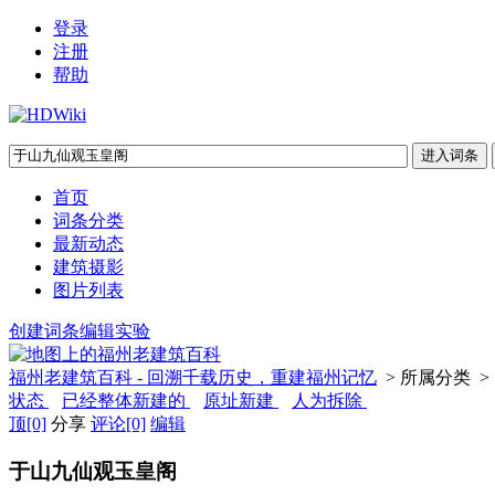
登录
注册
帮助
首页
词条分类
最新动态
建筑摄影
图片列表
创建词条
编辑实验
福州老建筑百科 - 回溯千载历史，重建福州记忆
> 所属分类 >
状态
已经整体新建的
原址新建
人为拆除
顶
[0]
分享
评论
[0]
编辑
于山九仙观玉皇阁