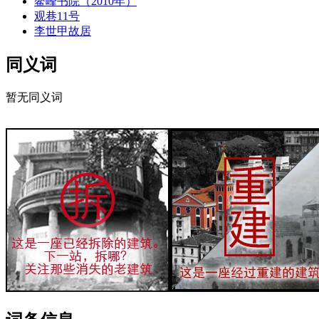
鳌峰书院（2010年）
观巷11号
李世甲故居
同义词
暂无同义词