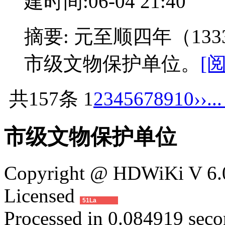
建时间:06-04 21:40
摘要: 元至顺四年（13
市级文物保护单位。
[
共157条
1
2
3
4
5
6
7
8
9
10
››
..
市级文物保护单位
Copyright @ HDWiKi V 6.0
Licensed
51La
Processed in 0.084919 secon