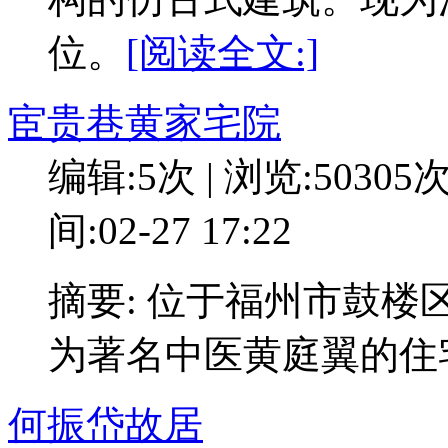
位。
[阅读全文:]
宦贵巷黄家宅院
编辑:5次 | 浏览:50305
间:02-27 17:22
摘要: 位于福州市鼓
为著名中医黄庭翼的住
何振岱故居