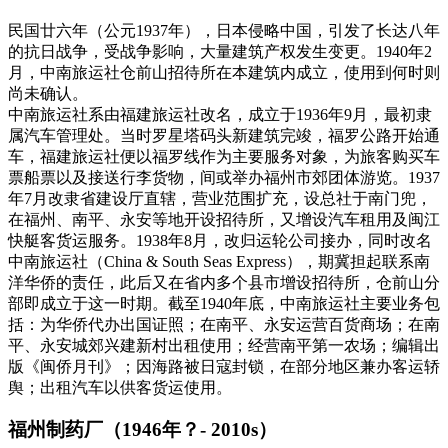
民国廿六年（公元1937年），日本侵略中国，引发了长达八年
的抗日战争，受战争影响，大量建筑产权发生变更。1940年2
月，中南旅运社仓前山招待所在本建筑内成立，使用到何时则
尚未确认。
中南旅运社系由福建旅运社改名，成立于1936年9月，最初隶
属汽车管理处。当时罗星塔码头新建筑完竣，福罗公路开始通
车，福建旅运社便以福罗线作为主要服务对象，为旅客购买车
票船票以及接送行李货物，间或举办福州市郊团体游览。1937
年7月改隶省建设厅直辖，营业范围扩充，设总社于南门兜，
在福州、南平、永安等地开设招待所，又增设汽车租用及闽江
快艇客货运服务。1938年8月，改归运轮公司接办，同时改名
中南旅运社（China & South Seas Express），期冀担起联系南
洋华侨的责任，此后又在省内多个县市增设招待所，仓前山分
部即成立于这一时期。截至1940年底，中南旅运社主要业务包
括：为华侨代办出国证照；在南平、永安运营百货商场；在南
平、永安城郊兴建新村出租使用；经营南平第一农场；编辑出
版《闽侨月刊》；因海路被日寇封锁，在部分地区兼办客运轿
舆；出租汽车以供客货运使用。
福州制药厂（1946年？- 2010s）