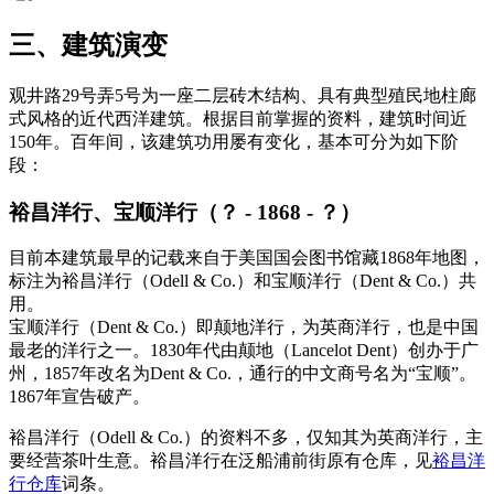
三、建筑演变
观井路29号弄5号为一座二层砖木结构、具有典型殖民地柱廊
式风格的近代西洋建筑。根据目前掌握的资料，建筑时间近
150年。百年间，该建筑功用屡有变化，基本可分为如下阶
段：
裕昌洋行、宝顺洋行（？ - 1868 - ？）
目前本建筑最早的记载来自于美国国会图书馆藏1868年地图，
标注为裕昌洋行（Odell & Co.）和宝顺洋行（Dent & Co.）共
用。
宝顺洋行（Dent & Co.）即颠地洋行，为英商洋行，也是中国
最老的洋行之一。1830年代由颠地（Lancelot Dent）创办于广
州，1857年改名为Dent & Co.，通行的中文商号名为“宝顺”。
1867年宣告破产。
裕昌洋行（Odell & Co.）的资料不多，仅知其为英商洋行，主
要经营茶叶生意。裕昌洋行在泛船浦前街原有仓库，见
裕昌洋
行仓库
词条。
FZCUO.COM