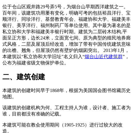
位于仓山区观井路29号弄5号，为烟台山早期西洋建筑之一。
百年间，该建筑功用屡有变化，明确可考的包括裕昌洋行、宝
顺洋行、同珍洋行、基督教青年会、福建协和大学、福建美丰
银行、美孚洋行、福州制药厂等单位使用。其中最为著名的是
私立协和大学和福建美丰银行时期。建筑为二层砖木结构,平
面呈正方形，边长24米，立面宽七间。原为典型的殖民地券廊
式风格，二层及屋顶后经改造，增加了带有中国传统建筑意味
的出檐、翘角，但屋顶仍然有壁炉的烟囱突出。 2013年1月，
本建筑以“私立协和大学旧址”名义归入“
烟台山近代建筑群
”，
公布为福建省级文物保护单位。
福老建州筑
二、建筑创建
本建筑的创建时间早于1868年，根据为美国国会图书馆藏历史
地图。
该建筑的创建机构为何、工程主持人为谁，设计者、施工者为
谁，目前都没有准确的记载。
福州老建筑百科网
本建筑可能在教会使用期间（1905-1925）进行过较大的改
造。
福州厝