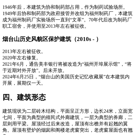
1946年后，本建筑为协和制药部占用，作为制药试验场所。
1949年后协和制药部为政府接管并改组为福州制药厂，本建筑
成为福州制药厂实验场所一直到“文革”。70年代后改为制药厂
职工宿舍，并使用至2013年左右被征收。
烟台山历史风貌区保护建筑（2010s - ）
2013年左右被征收。
2020年左右修复。
2021年6月，通告美丰银行将被改造为“福州开埠展示馆”，“将
于近期对外开放”。后未开放。
2024年6月25日，“烟台山的美国历史记忆收藏展”在本建筑内
开展，展期仅一天。
四、建筑形态
建筑现状为二层砖木结构，平面呈正方形，边长24米，立面宽
七间，平面为典型的殖民式外廊建筑，一层为典型的券廊，二
层则用平梁。屋顶经过后来改造，屋顶有出檐并有起翘的翼
角。屋顶有壁炉的烟囱和阁楼老虎窗突出，老虎窗屋面也有翘