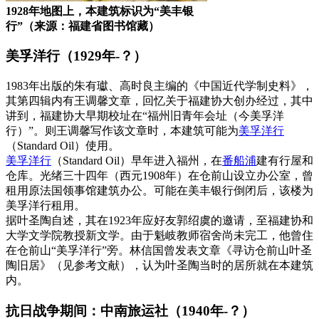
1928年地图上，本建筑标识为“美丰银
行”（来源：福建省图书馆藏）
美孚洋行（1929年-？）
1983年出版的朱有瓛、高时良主编的《中国近代学制史料》，
其第四辑内有王调馨文章，回忆关于福建协大创办经过，其中
讲到，福建协大早期校址在“福州旧青年会址（今美孚洋
行）”。则王调馨写作该文章时，本建筑可能为
美孚洋行
（Standard Oil）使用。
美孚洋行
（Standard Oil）早年进入福州，在
番船浦
建有行屋和
仓库。光绪三十四年（西元1908年）在仓前山设立办公室，曾
租用原法国领事馆建筑办公。可能在美丰银行倒闭后，该楼为
美孚洋行租用。
FZCUO.COM
据叶圣陶自述，其在1923年应好友郭绍虞的邀请，至福建协和
大学文学院教授新文学。由于魁岐教师宿舍尚未完工，他曾住
在仓前山“美孚洋行”旁。林信国曾发表文章《寻访仓前山叶圣
陶旧居》（见参考文献），认为叶圣陶当时的居所就在本建筑
内。
抗日战争期间：中南旅运社（1940年-？）