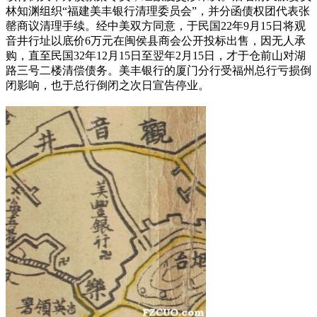
林知渊组织“福建美丰银行清理委员会”，并分函债权团代表张
罄商议清理手续。经中美双方同意，于民国22年9月15日将观
音井行址以底价6万元在闽侯县商会公开投标出售，因无人承
购，直至民国32年12月15日至翌年2月15日，才于仓前山对湖
路三号二楼清偿债务。美丰银行的厦门分行受福州总行亏损倒
闭影响，也于总行倒闭之次日宣告停业。