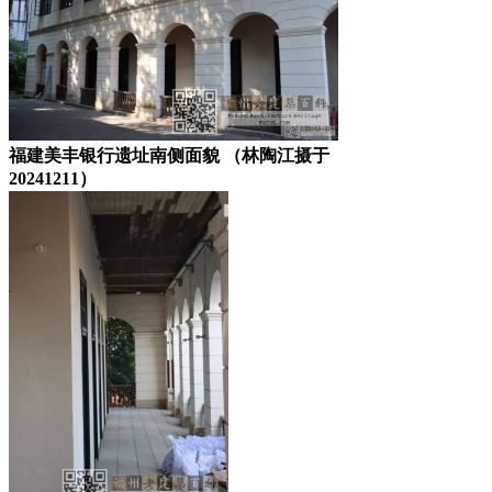
福建美丰银行遗址南侧面貌 （林陶江摄于
20241211）