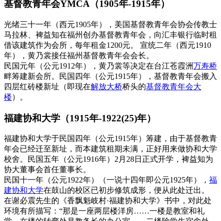
基督教青年会YMCA（1905年-1915年）
光绪三十一年（西元1905年），美国基督教青年会协会传教士
马拉林、裨益知在福州创办基督教青年会，向汇丰银行临时租
借该建筑作为会所，每年租金1200元。 宣统二年（西元1910
年），黄乃裳接任福州基督教青年会会长。
FZCUO
民国元年（公元1912年），黄乃裳等决定在台江苍霞洲
万寿桥
畔筹建新会所。民国四年（公元1915年），基督教青年会搬入
四层红砖楼新址（即现在
解放大桥
桥头的
基督教青年会大
楼
）。
福建协和大学（1915年-1922(25)年）
福建协和大学于民国四年（公元1915年）筹建，由于基督教青
年会已经迁至新址，而本建筑租期未满，正好用来做协和大学
校舍。民国五年（公元1916年）2月28日正式开学，裨益知为
协大董事会首任董事长。
民国十一年（公元1922年）（一说十四年即公元1925年），
福
建协和大学
在鼓山的校区已初步修筑成形，便从此处迁出。
在谢必震先生的《香飘魁岐村·福建协和大学》书中，对此处
环境有所描写：
“
那是一座两层楼洋房……一楼是教室和礼