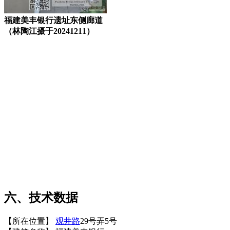
福建美丰银行遗址东侧廊道
（林陶江摄于20241211）
FZCUO
福州老建筑百科网
六、技术数据
【所在位置】
观井路
29号弄5号