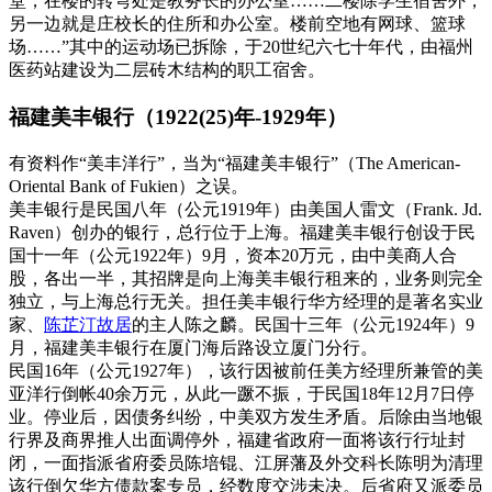
堂，在楼的转弯处是教务长的办公室……二楼除学生宿舍外，
另一边就是庄校长的住所和办公室。楼前空地有网球、篮球
场……
”其中的运动场已拆除，于20世纪六七十年代，由福州
医药站建设为二层砖木结构的职工宿舍。
福建美丰银行（1922(25)年-1929年）
有资料作“美丰洋行”，当为“福建美丰银行”（The American-
Oriental Bank of Fukien）之误。
美丰银行是民国八年（公元1919年）由美国人雷文（Frank. Jd.
Raven）创办的银行，总行位于上海。福建美丰银行创设于民
国十一年（公元1922年）9月，资本20万元，由中美商人合
股，各出一半，其招牌是向上海美丰银行租来的，业务则完全
独立，与上海总行无关。担任美丰银行华方经理的是著名实业
家、
陈芷汀故居
的主人陈之麟。民国十三年（公元1924年）9
月，福建美丰银行在厦门海后路设立厦门分行。
民国16年（公元1927年），该行因被前任美方经理所兼管的美
亚洋行倒帐40余万元，从此一蹶不振，于民国18年12月7日停
业。停业后，因债务纠纷，中美双方发生矛盾。后除由当地银
行界及商界推人出面调停外，福建省政府一面将该行行址封
闭，一面指派省府委员陈培锟、江屏藩及外交科长陈明为清理
该行倒欠华方债款案专员，经数度交涉未决。后省府又派委员