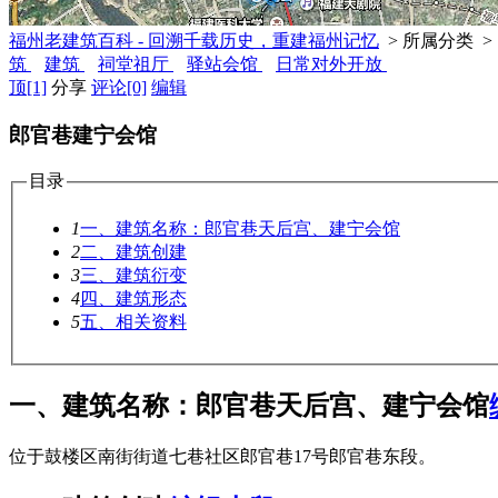
福州老建筑百科 - 回溯千载历史，重建福州记忆
> 所属分类 >
筑
建筑
祠堂祖厅
驿站会馆
日常对外开放
顶
[1]
分享
评论
[0]
编辑
郎官巷建宁会馆
目录
1
一、建筑名称：郎官巷天后宫、建宁会馆
2
二、建筑创建
3
三、建筑衍变
4
四、建筑形态
5
五、相关资料
一、建筑名称：郎官巷天后宫、建宁会馆
位于鼓楼区南街街道七巷社区郎官巷17号郎官巷东段。