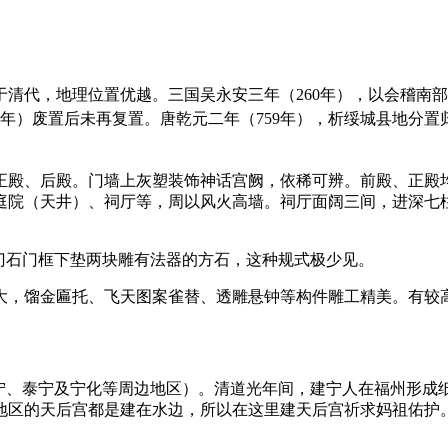
于清代
，地理位置优越
。三国吴永安三年（260年），以会稽南
9年）废置后未再复置。唐乾元二年（759年），析绥城县地分
殿、后殿。门墙上灰塑装饰神话宫阙，依稀可辨。前殿、正殿均毁
庭院（天井）、祠厅等，周以风火高墙。祠厅面阔三间，进深七
门石门框下垫两块雕有法器的方石，这种规式极少见。
大，馏金匾托、飞天图案雀替、透雕悬钟等构件雕工精美。有较
建宁、泰宁及宁化等周边地区）。清道光年间，建宁人在福州形成
区的天后宫都是建在水边，所以在这里建天后宫祈求妈祖佑护。