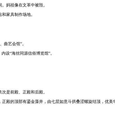
间。妈祖像在文革中被毁。
FZCUO.COM
站和家具制作场地。
、曲艺会馆”。
，内设“海丝同源信俗博览馆”。
依次是前殿、正殿和后殿。
林轶南
，正殿的顶部有鎏金藻井，由七层如意斗拱叠涩螺旋结顶，优美