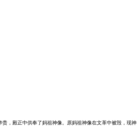
华贵，殿正中供奉了妈祖神像。原妈祖神像在文革中被毁，现神