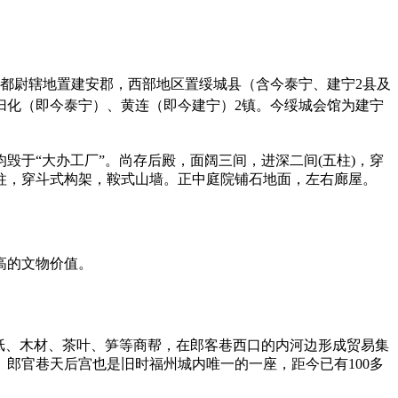
部都尉辖地置建安郡，西部地区置绥城县（含今泰宁、建宁2县及
置归化（即今泰宁）、黄连（即今建宁）2镇。今绥城会馆为建宁
于“大办工厂”。尚存后殿，面阔三间，进深二间(五柱)，穿
柱，穿斗式构架，鞍式山墙。正中庭院铺石地面，左右廊屋。
高的文物价值。
纸、木材、茶叶、笋等商帮，在郎客巷西口的内河边形成贸易集
郎官巷天后宫也是旧时福州城内唯一的一座，距今已有100多