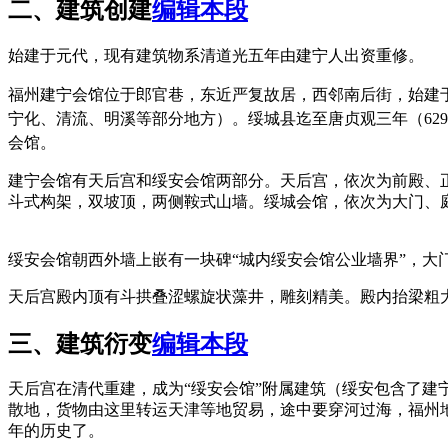
二、建筑创建
编辑本段
始建于元代，现有建筑物系清道光五年由建宁人出资重修。
福州建宁会馆位于郎官巷，
东
近严复故居，
西邻南后街，
始建
宁化、清流、明溪等部分地方）。绥城县迄至唐贞观三年（62
会馆。
建宁会馆有天后宫和绥安会馆两部分。天后宫，依次为前殿、正
斗式构架，双坡顶，两侧鞍式山墙。绥城会馆，依次为大门、
林轶南
绥安会馆朝西外墙上嵌有一块碑“城内绥安会馆公业墙界”，大
天后宫殿内顶有斗拱叠涩螺旋状藻井，雕刻精美。殿内抬梁粗
三、建筑衍变
编辑本段
天后宫在清代重建，成为“绥安会馆”附属建筑（绥安包含了
散地，货物由这里转运天津等地贸易，途中要穿河过海，福州地
年的历史了。
FZCUO.COM