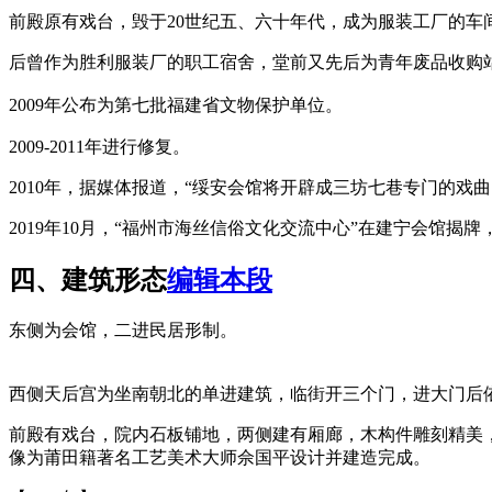
前殿原有戏台，毁于20世纪五、六十年代，成为服装工厂的车
后曾作为胜利服装厂的职工宿舍，堂前又先后为青年废品收购
2009年公布为
第七批
福建省文物保护单位。
2009-2011年进行修复。
福州老建筑百科网
2010年，据媒体报道，“绥安会馆将开辟成三坊七巷专门的戏曲
2019年10月，“福州市海丝信俗文化交流中心”在建宁会馆揭牌
四、建筑形态
编辑本段
东侧为会馆，二进民居形制。
福州老建筑百科（fzcuo.com）
西侧天后宫为坐南朝北的单进建筑，临街开三个门，进大门后
前殿有戏台，院内石板铺地，两侧建有厢廊，木构件雕刻精美
像为莆田籍著名工艺美术大师佘国平设计并建造完成。