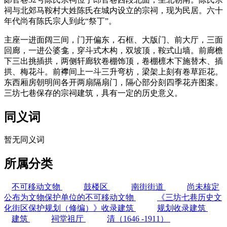
祠与北郊马鞍村大姓陈氏在城内设立的宗祠，现为民居。六十
年代尚有陈氏宗人到此“祭丁”。
主座一进面阔三间，门开偏东，石框、大版门、前大厅，三面
回廊，一进公婆龛，穿斗式木构，双坡顶，鞍式山墙。前廊檐
下三出挑插拱，两侧轩廊软卷棚饰顶，卷棚檩木下施替木、插
拱、梅花斗。前襻间上一斗三升弯枋，梁架上刻有卷草距花。
东西厢房朝明间各开两扇隔扇门，隔心部分刻四季花卉图案。
三坊七巷保存的宗祠建筑，具有一定的历史意义。
同义词
暂无同义词
所属分类
不可移动文物
鼓楼区
南街街道
尚未核定
公布为文物保护单位的不可移动文物
《三坊七巷历史文
化街区保护规划（修编）》收录建筑
规划收录建筑
建筑
祠堂祖厅
清（1646 -1911）