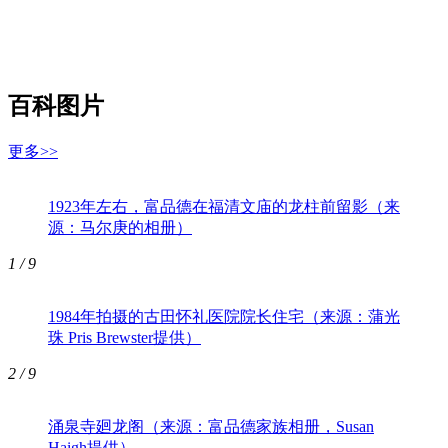
百科图片
更多>>
1923年左右，富品德在福清文庙的龙柱前留影（来
源：马尔庚的相册）
1
/ 9
1984年拍摄的古田怀礼医院院长住宅（来源：蒲光
珠 Pris Brewster提供）
2
/ 9
涌泉寺廻龙阁（来源：富品德家族相册，Susan
Haigh提供）