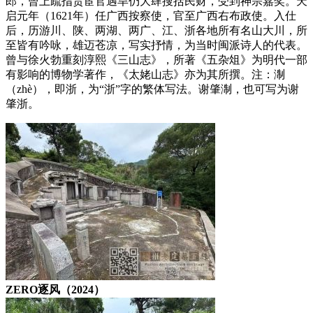
郎，曾上疏指责宦官遇旱仍大肆搜括民财，受到神宗嘉奖。天
启元年（1621年）任广西按察使，官至广西右布政使。入仕
后，历游川、陕、两湖、两广、江、浙各地所有名山大川，所
至皆有吟咏，雄迈苍凉，写实抒情，为当时闽派诗人的代表。
曾与徐火勃重刻淳熙《三山志》，所著《五杂俎》为明代一部
有影响的博物学著作，《太姥山志》亦为其所撰。注：淛
（zhè），即浙，为“浙”字的繁体写法。谢肇淛，也可写为谢
肇浙。
福州厝
ZERO逐风（2024）