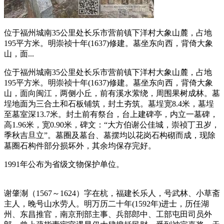
位于福州城南35公里处长乐市营前镇下洋村大象山麓，占地
195平方米。明崇祯十年(1637)修建。墓坐东向西，背倚大象
山，面...
位于福州城南35公里处长乐市营前镇下洋村大象山麓，占地
195平方米。明崇祯十年(1637)修建。墓坐东向西，背倚大象
山，面向闽江，两侧小丘，前有溪水萦绕，周围果树成林。墓
埕地面为三合土和石板铺筑，封土夯筑。墓埕宽8.4米，墓埕
至墓室深13.7米。封土前有祭台，台上建碑亭，内立一墓碑，
高1.96米，宽0.90米，碑文：“大方伯谢公佳城，崇祯丁丑岁，
季秋吉旦立”。墓圈及墓台、墓摆均以花岗石构砌而成，现除
墓圈石构件部分损坏外，其余均保存完好。
1991年公布为省级文物保护单位。
福州老建筑百科网
谢肇淛（1567～1624）字在杭，福建长乐人，号武林、小草斋
主人，晚号山水劳人。明万历二十年(1592年)进士，历任湖
州、东昌推官，南京刑部主事、兵部郎中、工部屯田司员外