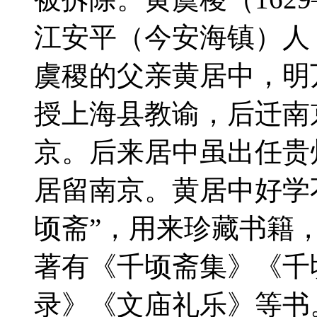
江安平（今安海镇）人，
虞稷的父亲黄居中，明万
授上海县教谕，后迁南
京。后来居中虽出任贵
居留南京。黄居中好学
顷斋”，用来珍藏书籍
著有《千顷斋集》《千
录》《文庙礼乐》等书