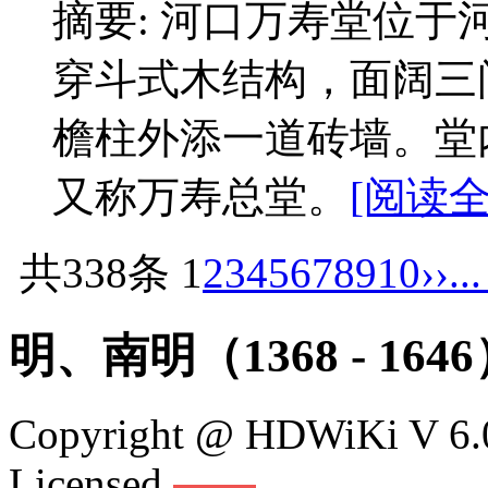
摘要: 河口万寿堂位
穿斗式木结构，面阔三
檐柱外添一道砖墙。堂
又称万寿总堂。
[阅读全
共338条
1
2
3
4
5
6
7
8
9
10
››
..
明、南明（1368 - 164
Copyright @ HDWiKi V 6.0
Licensed