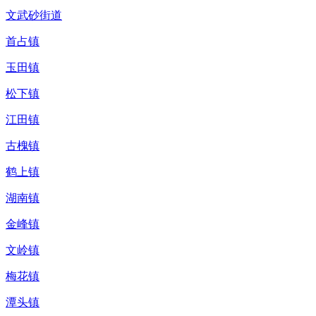
文武砂街道
首占镇
玉田镇
松下镇
江田镇
古槐镇
鹤上镇
湖南镇
金峰镇
文岭镇
梅花镇
潭头镇