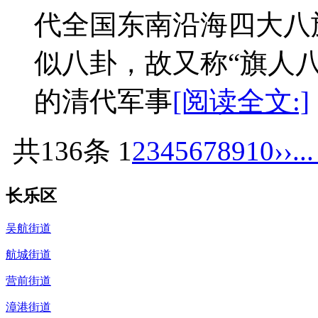
代全国东南沿海四大八
似八卦，故又称“旗人
的清代军事
[阅读全文:]
共136条
1
2
3
4
5
6
7
8
9
10
››
..
长乐区
吴航街道
航城街道
营前街道
漳港街道