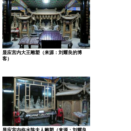
显应宫内大王雕塑（来源：刘耀良的博
客）
显应宫内临水陈夫人雕塑（来源：刘耀良