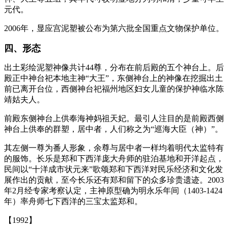
元代。
2006年，显应宫泥塑被公布为第六批全国重点文物保护单位。
四、形态
出土彩绘泥塑神像共计44尊，分布在前后殿的五个神台上。后
殿正中神台祀本地主神“大王”，东侧神台上的神像在挖掘出土
前已离开台位，西侧神台祀福州地区妇女儿童的保护神临水陈
靖姑夫人。
前殿东侧神台上供奉海神妈祖天妃。最引人注目的是前殿西侧
神台上供奉的群塑，居中者，人们称之为“巡海大臣（神）”。
其左侧一尊为番人形象，余尊与居中者一样均着明代太监特有
的服饰。长乐是郑和下西洋庞大舟师的驻泊基地和开洋起点，
民间以“十洋成市状元来”歌颂郑和下西洋对民乐经济和文化发
展作出的贡献，至今长乐还有郑和留下的众多珍贵遗迹。2003
年2月经专家考察认定，主神原型确为明永乐年间（1403-1424
年）率舟师七下西洋的三宝太监郑和。
【1992】