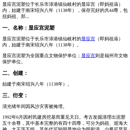
显应宫泥塑位于长乐市漳港镇仙岐村的显应宫（即妈祖庙）
内，始建于南宋绍兴八年（1138年），保存完好的共44尊，包
括妈祖、郑...
一、名称：显应宫泥塑
显应宫泥塑位于长乐市漳港镇仙岐村的
显应宫
（即妈祖庙）
内，始建于南宋绍兴八年（1138年）。
FZCUO
显应宫泥塑为全国重点文物保护单位；
显应宫
则是福州市文物
保护单位。
二、创建：
FZCUO
始建于南宋绍兴八年（1138年）。
三、衍变：
林轶南
清光绪年间因风沙灾害被掩埋。
FZCUO
1992年6月因村民建房挖基而重见天日。考古发掘清理出泥塑
五十余尊，其中基本完整的有四十四尊，可分为妈祖、巡海大
神、大王等五组，其年代可较明显地分为明和清，少量可早至