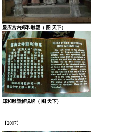
显应宫内郑和雕塑（ 图 天下）
郑和雕塑解说牌（ 图 天下）
福州老建筑
【2007】
林轶南