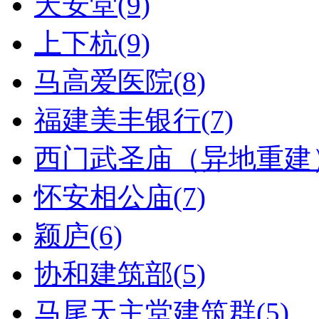
天安堂(9)
上下杭(9)
马高爱医院(8)
福建美丰银行(7)
西门武圣庙（异地重建）
怀安相公庙(7)
颖庐(6)
协和建筑部(5)
马尾天主堂建筑群(5)