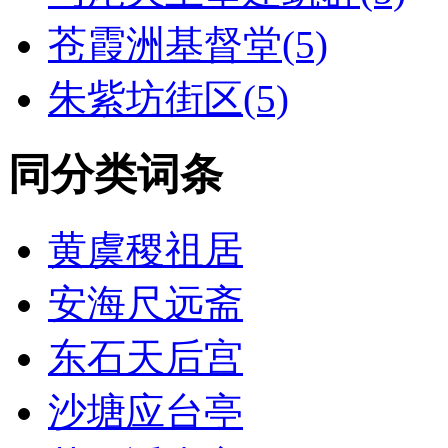
苍霞洲基督堂(5)
朱紫坊街区(5)
同分类词条
黄虞稷祖居
安海尺远斋
东石天后宫
沙塘应台亭