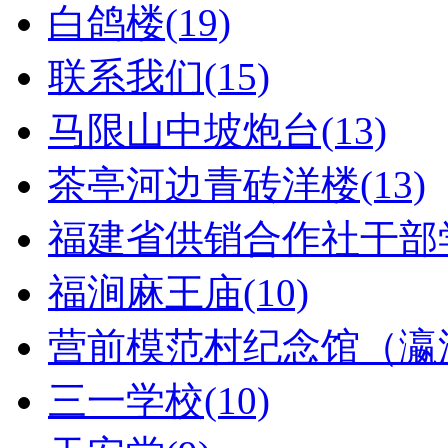
白鸽楼(19)
联系我们(15)
马限山中坡炮台(13)
茶亭河边青砖洋楼(13)
福建省供销合作社干部学
福涧麻王庙(10)
营前模范村纪念馆（瀛洲
三一学校(10)