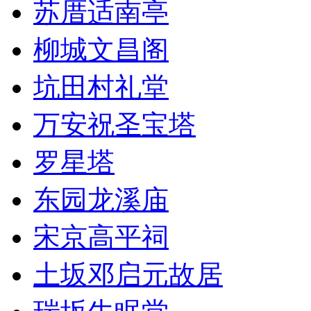
苏厝适南亭
柳城文昌阁
坑田村礼堂
万安祝圣宝塔
罗星塔
东园龙溪庙
宋京高平祠
土坂邓启元故居