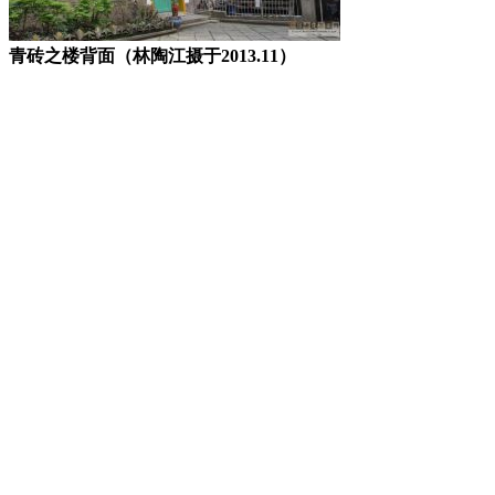
青砖之楼背面（林陶江摄于2013.11）
同义词
第二汽车运输公司
福州第二汽车运输公司
大东汉
洋菜馆
合作金库
大东饭店
大东旅社
所属分类
中华民国（1912 - 1949）
台江区
苍霞街道
《苍霞历史建筑群保护规划》收录建筑
商铺和作坊建
筑
历史建筑
相关词条
浣花庄西菜馆
福州市文艺影剧院
附近建筑