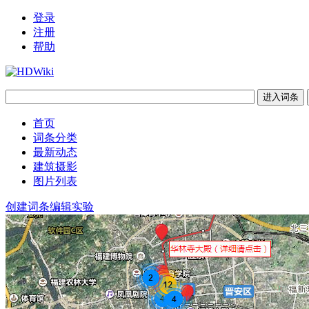
登录
注册
帮助
首页
词条分类
最新动态
建筑摄影
图片列表
创建词条
编辑实验