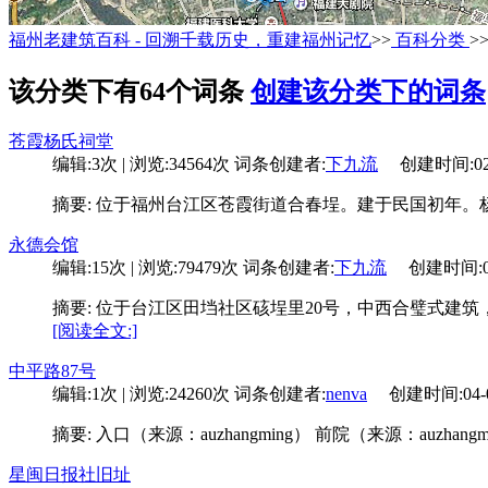
福州老建筑百科 - 回溯千载历史，重建福州记忆
>>
百科分类
>
该分类下有64个词条
创建该分类下的词条
苍霞杨氏祠堂
编辑:3次 | 浏览:34564次
词条创建者:
下九流
创建时间:02-2
摘要: 位于福州台江区苍霞街道合春埕。建于民国初年。
永德会馆
编辑:15次 | 浏览:79479次
词条创建者:
下九流
创建时间:02-2
摘要: 位于台江区田垱社区硋埕里20号，中西合璧式建
[阅读全文:]
中平路87号
编辑:1次 | 浏览:24260次
词条创建者:
nenva
创建时间:04-08
摘要: 入口（来源：auzhangming） 前院（来源：auzhang
星闽日报社旧址