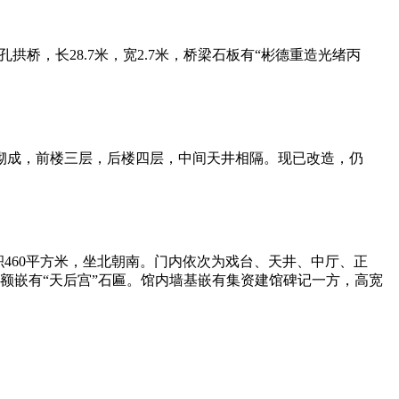
拱桥，长28.7米，宽2.7米，桥梁石板有“彬德重造光绪丙
砖砌成，前楼三层，后楼四层，中间天井相隔。现已改造，仍
积460平方米，坐北朝南。门内依次为戏台、天井、中厅、正
额嵌有“天后宫”石匾。馆内墙基嵌有集资建馆碑记一方，高宽