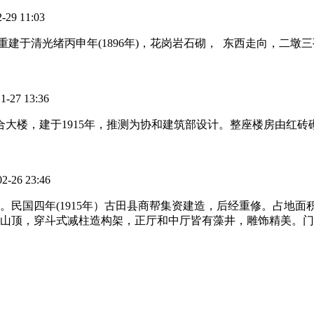
9 11:03
于清光绪丙申年(1896年)，花岗岩石砌， 东西走向，二墩三孔
7 13:36
合大楼，建于1915年，推测为协和建筑部设计。整座楼房由红
6 23:46
）。民国四年(1915年）古田县商帮集资建造，后经重修。占地面
山顶，穿斗式减柱造构架，正厅和中厅皆有藻井，雕饰精美。门