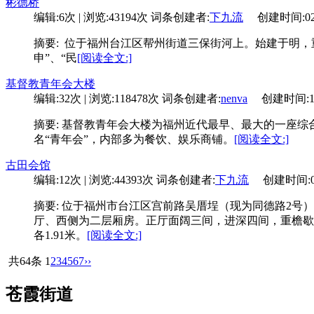
彬德桥
编辑:6次 | 浏览:43194次
词条创建者:
下九流
创建时间:02-2
摘要: 位于福州台江区帮州街道三保街河上。始建于明，重建
申”、“民
[阅读全文:]
基督教青年会大楼
编辑:32次 | 浏览:118478次
词条创建者:
nenva
创建时间:11-2
摘要: 基督教青年会大楼为福州近代最早、最大的一座综
名“青年会”，内部多为餐饮、娱乐商铺。
[阅读全文:]
古田会馆
编辑:12次 | 浏览:44393次
词条创建者:
下九流
创建时间:02-2
摘要: 位于福州市台江区宫前路吴厝埕（现为同德路2号
厅、西侧为二层厢房。正厅面阔三间，进深四间，重檐歇
各1.91米。
[阅读全文:]
共64条
1
2
3
4
5
6
7
››
苍霞街道