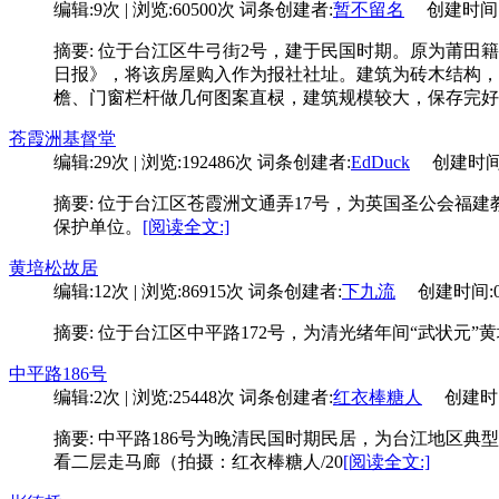
编辑:9次 | 浏览:60500次
词条创建者:
暂不留名
创建时间:01-
摘要: 位于台江区牛弓街2号，建于民国时期。原为莆田
日报》，将该房屋购入作为报社社址。建筑为砖木结构，
檐、门窗栏杆做几何图案直棂，建筑规模较大，保存完好
苍霞洲基督堂
编辑:29次 | 浏览:192486次
词条创建者:
EdDuck
创建时间:11
摘要: 位于台江区苍霞洲文通弄17号，为英国圣公会福建
保护单位。
[阅读全文:]
黄培松故居
编辑:12次 | 浏览:86915次
词条创建者:
下九流
创建时间:02-2
摘要: 位于台江区中平路172号，为清光绪年间“武状元
中平路186号
编辑:2次 | 浏览:25448次
词条创建者:
红衣棒糖人
创建时间:0
摘要: 中平路186号为晚清民国时期民居，为台江地区典
看二层走马廊（拍摄：红衣棒糖人/20
[阅读全文:]