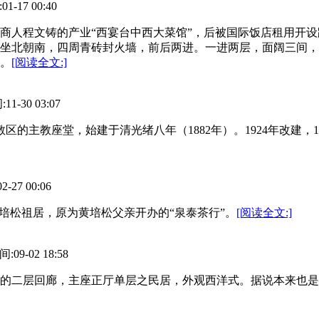
17 00:40
籍商人程文铸的产业“西宴台中西大菜馆”，后被国际饭店租用开设
坐北朝南，四周青砖封火墙，前后两进。一进两层，面阔三间，
。
[阅读全文:]
-30 03:07
教区的主教座堂，始建于清光绪八年（1882年）。1924年改建
7 00:06
”黄培松祖居，原为黄培松父亲开办的“泉泰茶行”。
[阅读全文:]
9-02 18:58
型的二层回廊，主座正厅单层之民居，外观西洋式。据说本来也是黄