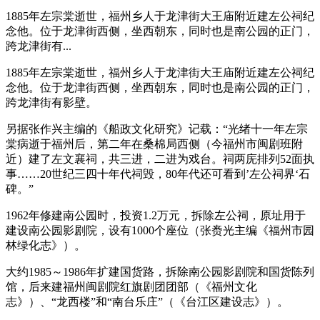
1885年左宗棠逝世，福州乡人于龙津街大王庙附近建左公祠纪
念他。位于龙津街西侧，坐西朝东，同时也是南公园的正门，
跨龙津街有...
1885年左宗棠逝世，福州乡人于龙津街大王庙附近建左公祠纪
念他。位于龙津街西侧，坐西朝东，同时也是南公园的正门，
跨龙津街有影壁。
林轶南
另据张作兴主编的《船政文化研究》记载：“光绪十一年左宗
棠病逝于福州后，第二年在桑棉局西侧（今福州市闽剧班附
近）建了左文襄祠，共三进，二进为戏台。祠两庑排列52面执
事……20世纪三四十年代祠毁，80年代还可看到’左公祠界‘石
碑。”
1962年修建南公园时，投资1.2万元，拆除左公祠，原址用于
建设南公园影剧院，设有1000个座位（张赉光主编《福州市园
林绿化志》）。
大约1985～1986年扩建国货路，拆除南公园影剧院和国货陈列
馆，后来建福州闽剧院红旗剧团团部（《福州文化
志》）、“龙西楼”和“南台乐庄”（《台江区建设志》）。
福州
厝