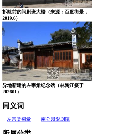
拆除前的闽剧班大楼（来源：百度街景，
2019.6）
异地新建的左宗棠纪念馆（林陶江摄于
202601）
同义词
左宗棠祠堂
南公园影剧院
所属分类