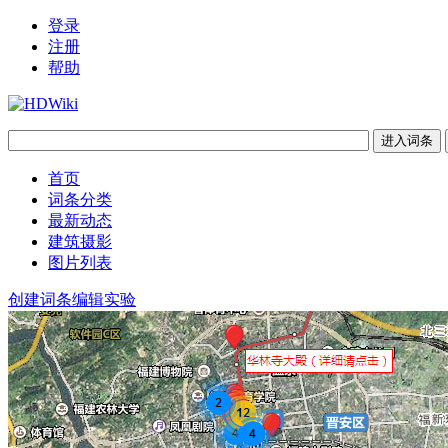
登录
注册
帮助
首页
词条分类
最新动态
建筑摄影
图片列表
创建词条
编辑实验