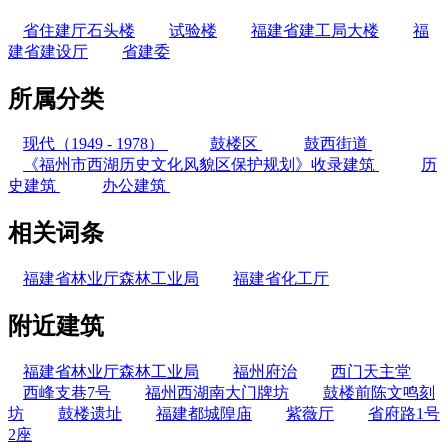
省住建厅石头楼
试验楼
福建省建工局大楼
福
建省建设厅
省建委
所属分类
现代（1949 - 1978）
鼓楼区
鼓西街道
《福州市西湖历史文化风貌区保护规划》收录建筑
历
史建筑
办公建筑
相关词条
福建省林业厅森林工业局
福建省化工厅
附近建筑
福建省林业厅森林工业局
福州府治
西门天主堂
西峰支巷7号
福州西湖南大门牌坊
鼓楼前陈文鸣刻
坊
鼓楼遗址
福建都城隍庙
紫薇厅
省府路1号
2座