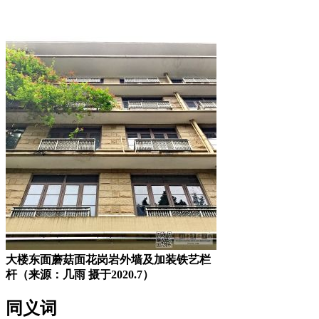
FZCUO.COM
大楼东面蘑菇面花岗岩外墙及加装铁艺栏
杆（来源：几雨 摄于2020.7）
同义词