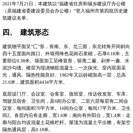
2021年7月21日，本建筑以“福建省住房和城乡建设厅办公楼
（原福建省委建设委员会办公楼）”登入福州市第四批历史建
筑建议名单。
四、 建筑形态
建筑物平面呈“
匚”
形，有南、东、北三面，东北转角开间斜向
四十五度面向路口。外墙用绛色花岗石浆砌，石厚0.18米，主
要部位0.38米。墙面加工呈峰冒形，斩凿二遍、剁斧一遍、水
泥沙勾缝。楼层为现浇钢筋混凝土，一次抹光。室内双面采
光，通风、隔热性能良好。1982年又以砖砌加高一层，总高
21.6米，建筑面积4434平方米。
底层设门厅、会议室、会客室、值班室、传达收发室、车库、
驾驶员宿舍、卫生间，及6间办公室。二至六层每层有二间会
议室，每间面积70平方米。16间办公室，每间17平方米。卫生
间2。各层内沿有走廊，宽1.6米；南向有外阳台，宽1.4米；走
廊与阳台均设混凝土花格栏杆。屋顶为混凝土平出檐，有架空
隔热通风层，高0.18米。