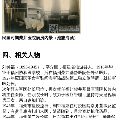
民国时期柴井医院病房内景（池志海藏）
四、相关人物
刘钟福（1893-1945），字介臣，福建省仙游县人。1918年毕
业于福州协和医学校，后在福州柴井基督医院任外科医师。
1927年应国民革命军驻闽海军陆战队第二独立旅聘请，就任军
医处长。
次年辞去军医处长职位，再次就任福州柴井基督医院院长兼内
科主任医师。任职院长时，致力于医疗管理，坚持每天巡视病
房三次，亲自参加门诊。
1943年，福州市瘟疫流行，刘钟福兼任时疫医院常务董事及监
督，有贫苦患者扣门求医，随请随到，且常资助抢救药品。
1944年，福州第二次沦陷，日军邀其出任“卫生局长”，他断然