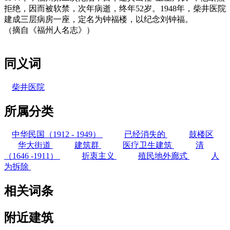
拒绝，因而被软禁，次年病逝，终年52岁。1948年，柴井医院
建成三层病房一座，定名为钟福楼，以纪念刘钟福。
（摘自《福州人名志》）
同义词
柴井医院
所属分类
中华民国（1912 - 1949）
已经消失的
鼓楼区
华大街道
建筑群
医疗卫生建筑
清
（1646 -1911）
折衷主义
殖民地外廊式
人
为拆除
相关词条
附近建筑