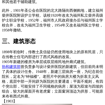
和其他若干辅助建筑。
福州厝
此外，1901年圣公会在医院的北大路隔街西侧购地，建立福州
柴井医院附设护士学校。该校1920年改名为福州私立柴井高级
护士职业学校，1952年，福州市人民政府接办后与福州医士学
校合并，改名为福州卫生学校，1954年又改名福州医士学校，
1958年撤销。
三、建筑形态
1898年初创时，传教士及信徒仍然使用地块上的原有民居，只
在传教士住宅内部进行了西式风格的改装。
1905年新建的楼房为单层或双层殖民地外廊式建筑。
协和建筑部
曾负责参与设计柴井医院的新建筑，但目前尚未明
了具体的设计任务。1948年，新建三层病房一座，为纪念前任
院长，定名为“钟福楼”。老照片中的病房大楼为折衷主义风
格，底层中部一开间辟为医院的主要通道；平面不规则，有四
个突出部，可能安排了不同规格的病房；屋顶为双坡与四坡的
组合，较大的屋面开有老虎窗；立面窗洞顶边为拱形，可能原
来布有西式外廊。
【1903】