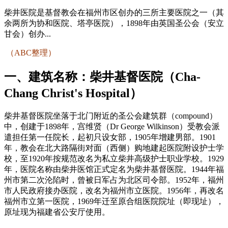
柴井医院是基督教会在福州市区创办的三所主要医院之一（其
余两所为协和医院、塔亭医院），1898年由英国圣公会（安立
甘会）创办...
（ABC整理）
FZCUO.COM
一、建筑名称：柴井基督医院（Cha-
Chang Christ's Hospital）
柴井基督医院坐落于北门附近的圣公会建筑群（compound）
中，创建于1898年，宫维贤（Dr George Wilkinson）受教会派
遣担任第一任院长，起初只设女部，1905年增建男部。1901
年，教会在北大路隔街对面（西侧）购地建起医院附设护士学
校，至1920年按规范改名为私立柴井高级护士职业学校。1929
年，医院名称由柴井医馆正式定名为柴井基督医院。1944年福
州市第二次沦陷时，曾被日军占为北区司令部。1952年，福州
市人民政府接办医院，改名为福州市立医院。1956年，再改名
福州市立第一医院，1969年迁至原合组医院院址（即现址），
原址现为福建省公安厅使用。