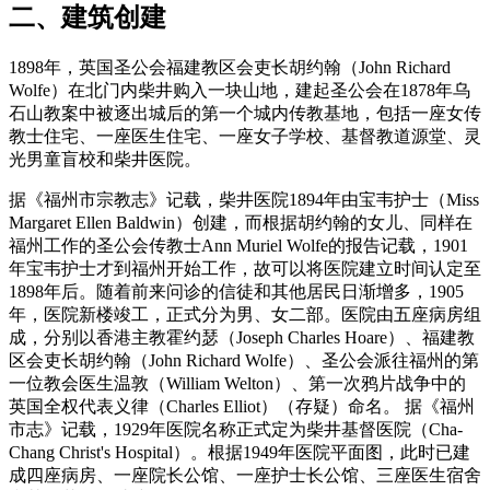
二、建筑创建
1898年，英国圣公会福建教区会吏长胡约翰（John Richard
Wolfe）在北门内柴井购入一块山地，建起圣公会在1878年乌
石山教案中被逐出城后的第一个城内传教基地，包括一座女传
教士住宅、一座医生住宅、一座女子学校、基督教道源堂、灵
光男童盲校和柴井医院。
据《福州市宗教志》记载，柴井医院1894年由宝韦护士（Miss
Margaret Ellen Baldwin）创建，而根据胡约翰的女儿、同样在
福州工作的圣公会传教士Ann Muriel Wolfe的报告记载，1901
年宝韦护士才到福州开始工作，故可以将医院建立时间认定至
1898年后。随着前来问诊的信徒和其他居民日渐增多，1905
年，医院新楼竣工，正式分为男、女二部。医院由五座病房组
成，分别以香港主教霍约瑟（Joseph Charles Hoare）、福建教
区会吏长胡约翰（John Richard Wolfe）、圣公会派往福州的第
一位教会医生温敦（William Welton）、第一次鸦片战争中的
英国全权代表义律（Charles Elliot）（存疑）命名。 据《福州
市志》记载，1929年医院名称正式定为柴井基督医院（Cha-
Chang Christ's Hospital）。根据1949年医院平面图，此时已建
成四座病房、一座院长公馆、一座护士长公馆、三座医生宿舍