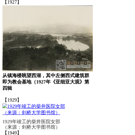
【1927】
从镇海楼眺望西湖，其中左侧西式建筑群
即为教会基地（1927年《亚细亚大观》第
四辑
FZCUO
【1929】
1929年竣工的柴井医院女部
（来源：剑桥大学图书馆）
【1949】