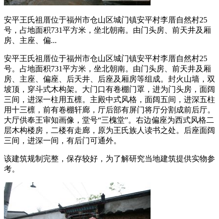
安平王氏祖厝位于福州市仓山区城门镇安平村李厝自然村25
号，占地面积731平方米，坐北朝南。由门头房、前天井及厢
房、主座、偏...
安平王氏祖厝位于福州市仓山区城门镇安平村李厝自然村25
号。占地面积731平方米，坐北朝南。由门头房、前天井及厢
房、主座、偏座、后天井、后座及厢房等组成。封火山墙，双
坡顶，穿斗式木构架。大门口有卷棚门罩，进为门头房，面阔
三间，进深一柱用五檩。主殿中式风格，面阔五间，进深五柱
用十三檩，前有卷棚轩廊，厅后部有屏门将厅分割成前后厅。
大厅供奉王审知画像，堂号“三槐堂”。右边偏座为西式风格二
层木构楼房，二楼有走廊，原为王氏族人读书之处。后座面阔
三间，进深一间，有后门可通外。
该建筑规制完整，保存较好，为了解研究当地建筑提供实物参
考。