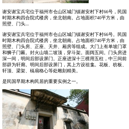
谢安谢宝兵宅位于福州市仓山区城门镇谢安村下村66号，民国
时期木构四合院式楼房，坐北朝南。占地面积740平方米，由
照壁、门头...
谢安谢宝兵宅位于福州市仓山区城门镇谢安村下村66号。民国
时期木构四合院式楼房，坐北朝南。占地面积740平方米，由
照壁、门头房、正座、天井、厢房等组成。大门上有单坡门罩
和狮子门匾。封火山墙二坡顶，穿斗架。面阔五间。门头房进
深一间，明间后部设屏门。正座进深十三檩用五柱，中三间前
部辟为轩廊。明间后部设屏门，其上方设祖龛。花板、枋板、
轩顶、梁架、槅扇格心等处雕刻精美。
是民国早期木构民居的重要实例之一。