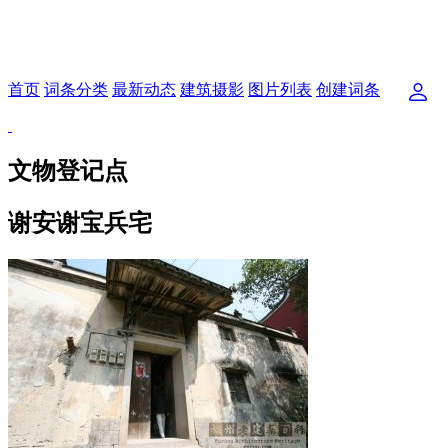
首页
词条分类
最新动态
建筑摄影
图片列表
创建词条
文物登记点
谢安谢宝兵宅