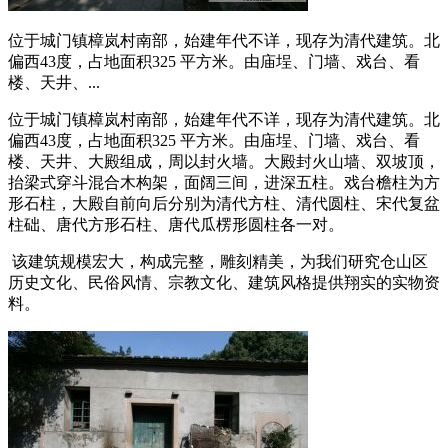
位于城门镇樟岚村南部，始建年代不详，现存为清代建筑。北
偏西43度，占地面积325 平方米。由庙埕、门墙、戏台、看
楼、天井、...
位于城门镇樟岚村南部，始建年代不详，现存为清代建筑。北
偏西43度，占地面积325 平方米。由庙埕、门墙、戏台、看
楼、天井、大殿组成，周以封火墙。大殿封火山墙、双坡顶，
抬梁式穿斗混合木构架，面阔三间，进深五柱。戏台檐柱为方
形石柱，大殿自前向后分别为清代方柱、清代圆柱、宋代复盆
柱础、唐代方形石柱、唐代瓜楞形圆柱各一对。
该建筑规模宏大，构成完整，雕刻精美，为我们研究仓山区
历史文化、民俗风情、宗教文化、建筑风格提供翔实的实物资
料。