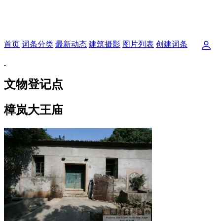
首页
词条分类
最新动态
建筑摄影
图片列表
创建词条
文物登记点
樟岚大王庙