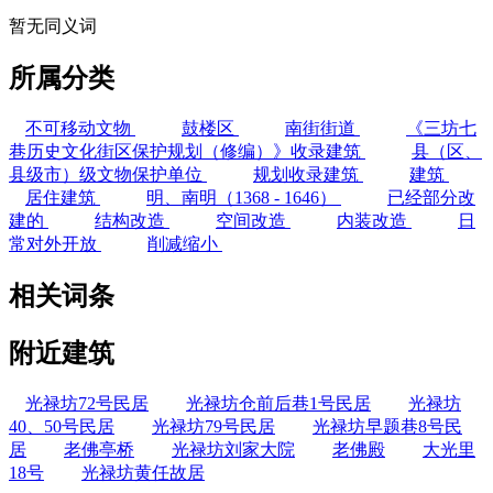
暂无同义词
所属分类
不可移动文物
鼓楼区
南街街道
《三坊七
巷历史文化街区保护规划（修编）》收录建筑
县（区、
县级市）级文物保护单位
规划收录建筑
建筑
居住建筑
明、南明（1368 - 1646）
已经部分改
建的
结构改造
空间改造
内装改造
日
常对外开放
削减缩小
相关词条
附近建筑
光禄坊72号民居
光禄坊仓前后巷1号民居
光禄坊
40、50号民居
光禄坊79号民居
光禄坊早题巷8号民
居
老佛亭桥
光禄坊刘家大院
老佛殿
大光里
18号
光禄坊黄任故居