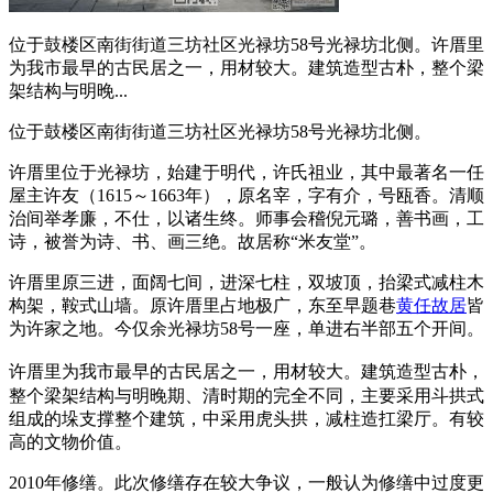
位于鼓楼区南街街道三坊社区光禄坊58号光禄坊北侧。许厝里
为我市最早的古民居之一，用材较大。建筑造型古朴，整个梁
架结构与明晚...
位于鼓楼区南街街道三坊社区光禄坊58号光禄坊北侧。
许厝里位于光禄坊，始建于明代，许氏祖业，其中最著名一任
屋主许友（1615～1663年），原名宰，字有介，号瓯香。清顺
治间举孝廉，不仕，以诸生终。师事会稽倪元璐，善书画，工
诗，被誉为诗、书、画三绝。故居称“米友堂”。
许厝里原三进，面阔七间，进深七柱，双坡顶，抬梁式减柱木
构架，鞍式山墙。原许厝里占地极广，东至早题巷
黄任故居
皆
为许家之地。今仅余光禄坊58号一座，单进右半部五个开间。
许厝里为
我市最早的古民居之一，用材较大。建筑造型古朴，
整个梁架结构与明晚期、清时期的完全不同，主要采用斗拱式
组成的垛支撑整个建筑，中采用虎头拱，减柱造扛梁厅。有较
高的文物价值。
2010年修缮。此次修缮存在较大争议，一般认为修缮中过度更