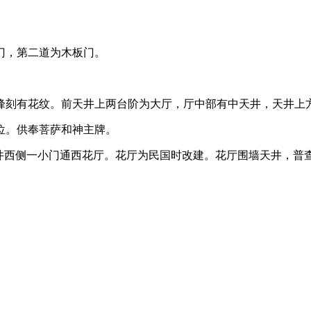
门，第二道为木板门。
峰刻有花纹。前天井上两台阶为大厅，厅中部有中天井，天井上
位。供奉菩萨和神主牌。
天井西侧一小门通西花厅。花厅为民国时改建。花厅围墙天井，普