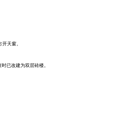
方开天窗。
福州老建筑百科网
查时已改建为双层砖楼。