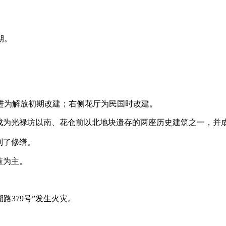
期。
福州老建筑百科网
进为解放初期改建；右侧花厅为民国时改建。
成为光禄坊以南、花仓前以北地块遗存的两座历史建筑之一，并
到了修缮。
董为主。
来源：福州老建筑百科（fzcuo.com）
路379号”发生火灾。