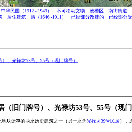
中华民国（1912 - 1949）
不可移动文物
鼓楼区
南街街道
筑
居住建筑
清（1646 -1911）
已经部分改建的
已经部分
）、光禄坊53号、55号（现门牌号）
居（旧门牌号）、光禄坊53号、55号（现
北地块遗存的两座历史建筑之一（另一座为
光禄坊39号民居
），