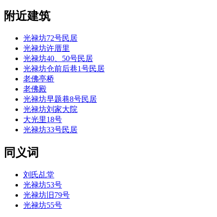
附近建筑
光禄坊72号民居
光禄坊许厝里
光禄坊40、50号民居
光禄坊仓前后巷1号民居
老佛亭桥
老佛殿
光禄坊早题巷8号民居
光禄坊刘家大院
大光里18号
光禄坊33号民居
同义词
刘氏乩堂
光禄坊53号
光禄坊旧79号
光禄坊55号