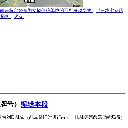
尚未核定公布为文物保护单位的不可移动文物
《三坊七巷历
受损的
火灾
门牌号）
编辑本段
原为刘氏乩堂（乩堂是旧时进行占卦、扶乩等宗教活动的场所）