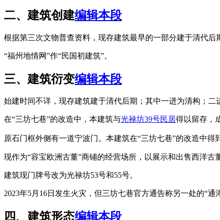
二、建筑创建
编辑本段
根据第三次文物普查资料，现存建筑最早的一部分建于清代后
“福州地情网”作“民国初建筑”。
三、建筑衍变
编辑本段
始建时间不详，现存建筑建于清代后期；其中一进为清构；二
在“三坊七巷”的改造中，本建筑与
光禄坊39号民居
得以留存，
原石门框外侧有一道宁波门。
本建筑在“三坊七巷”的改造中得
现作为“容宝欧洲古董”商铺的经营场所，以展示和出售西洋古
建筑现门牌号改为光禄坊53号和55号。
2023年5月16日发生火灾，但三坊七巷官方通告称另一处的“通湖
四、建筑形态
编辑本段