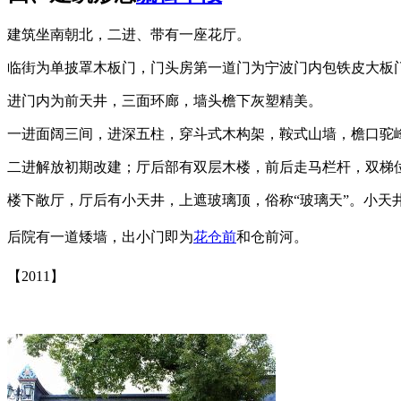
建筑坐南朝北，二进、带有一座花厅。
临街为单披罩木板门，门头房第一道门为宁波门内包铁皮大板
进门内为前天井，三面环廊，墙头檐下灰塑精美。
一进面阔三间，进深五柱，穿斗式木构架，鞍式山墙，檐口驼
二进解放初期改建；厅后部有双层木楼，前后走马栏杆，双梯
楼下敞厅，厅后有小天井，上遮玻璃顶，俗称“玻璃天”。小
后院有一道矮墙，出小门即为
花仓前
和仓前河。
【2
011】