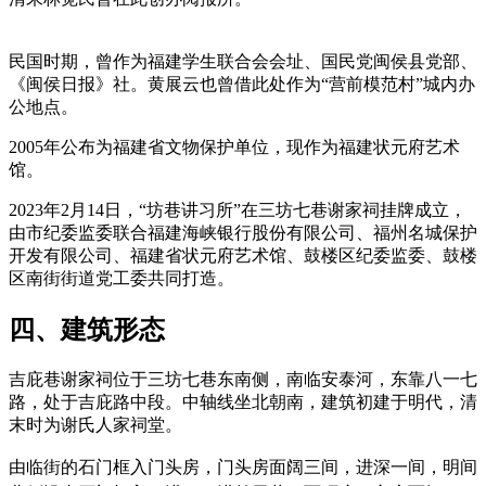
（fzcuo.com）
民国时期，曾作为福建学生联合会会址、国民党闽侯县党部、
《闽侯日报》社。黄展云也曾借此处作为“营前模范村”城内办
公地点。
福州厝
2005年公布为福建省文物保护单位，现作为福建状元府艺术
馆。
2023年2月14日，“坊巷讲习所”在三坊七巷谢家祠挂牌成立，
由市纪委监委联合福建海峡银行股份有限公司、福州名城保护
开发有限公司、福建省状元府艺术馆、鼓楼区纪委监委、鼓楼
区南街街道党工委共同打造。
四、建筑形态
吉庇巷谢家祠位于三坊七巷东南侧，南临安泰河，东靠八一七
路，处于吉庇路中段。中轴线坐北朝南，建筑初建于明代，清
末时为谢氏人家祠堂。
福老建州筑
由临街的石门框入门头房，门头房面阔三间，进深一间，明间