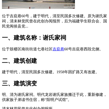
位于吉庇巷60号，建于明代，清至民国多次修建。原为谢氏家
祠，清末林觉民曾在此创办阅报所，后为福建学生联合会、国
民党闽侯县党...
一、建筑名称：谢氏家祠
位于
鼓楼区南街街道七巷社区
吉庇巷
60号吉庇巷西段
北侧
。
二、建筑创建
建于明代，清至民国多次修建。1958年因扩路又有改建。
三、建筑演变
明、清为谢氏家祠。明代龙岩谢氏家族搬迁于此，重新修建，
供家族子弟读书住宿，称“阳明户试馆”。
福州厝
清末林觉民曾在此创办阅报所。
福州老建筑百科