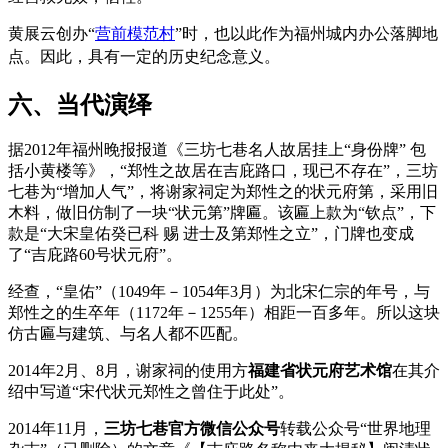
黄展云创办“
营前模范村
”时，也以此作为福州城内办公落脚地
点。
因此，具有一定的历史纪念意义。
六、当代演绎
据2012年福州晚报报道《三坊七巷名人故居挂上“身份牌” 包
括小黄楼等》，“郑性之故居在吉庇路口，现已不存在”，三坊
七巷为“增加人气”，将谢家祠定为郑性之的状元府第，采用旧
木料，做旧仿制了一块“状元第”牌匾。该匾上款为“钦点”，下
款是“大宋皇佑癸已科 赐 进士及第郑性之立”，门牌也变成
了“吉庇路60号状元府”。
经查，“皇佑”（1049年－1054年3月）为北宋仁宗的年号，与
郑性之的生卒年（1172年－1255年）相距一百多年。所以这块
仿古匾与建筑、与名人都不匹配。
2014年2月、8月，谢家祠的使用方
福建省状元府艺术馆
在其介
绍中写道“宋代状元郑性之曾住于此处”。
2014年11月，
三坊七巷官方微信公众号
转载公众号“世界地理