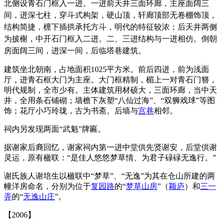
北侧设青石门框入一进。一进前天井三面环廊，主座面阔三
间，进深七柱，穿斗式构架，硬山顶，轩廊顶部无卷棚饰顶，
结构简捷，檩下插拱承托方斗，明代的特征较浓；后天井两侧
为披榭，中开石门框入二进。二、三进结构与一进相仿。倒朝
房面阔三间，进深一间，后临塔巷建筑。
建筑坐北朝南，占地面积1025平方米。前后四进，前为浅面
厅，进青石框大门为主座。大门框精制，楣上一对青石门簪，
明代规制，全市少有。主体建筑用材硕大，三面环廊，当中天
井，全用条石铺砌；墙檐下灰塑“八仙过海”、“双狮戏球”等图
饰；花厅小巧玲珑，古为书斋。后墙与
宫巷
相邻。
祠内另发现两面“武魁”牌匾。
据谢家后裔回忆，谢家祠内第一进中堂供先贤谢安，后堂供谢
灵运，原有楹联：“是佳人悠悠梦草情、为君子碌碌无逸行。”
谢氏族人谢培生以楹联中“梦草”、“无逸”为其在仓山所建的两
幢洋房命名，分别为位于
复园路
的“
梦草山房
”（
颖庐
）和
三一
弄
的“
无逸山庄
”。
【2006】