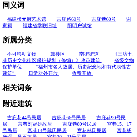
同义词
福建状元府艺术馆
吉庇路60号
吉庇巷60号
谢
家祠
福建省学联旧址
阳明户试馆
所属分类
不可移动文物
鼓楼区
南街街道
《三坊七
巷历史文化街区保护规划（修编）》收录建筑
省级文物
保护单位
“福州市名人故居、历史纪念地和有代表性古
建筑”
日常对外开放
收费开放
相关词条
附近建筑
吉庇巷44号民居
吉庇巷66号民居
吉庇巷90号民
居
宫巷刘冠雄故居
吉庇巷80号民居
宫巷15、17
号民居
宫巷13号戴氏民居
宫巷林氏民居
宫巷杨
庆琛、吴石故居
宫巷29、31号民居