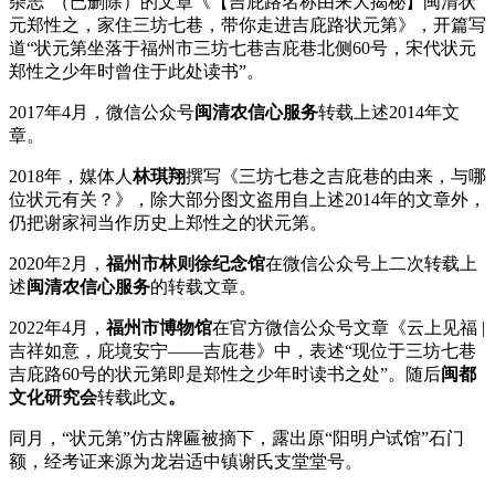
杂志”（已删除）的文章《【吉庇路名称由来大揭秘】闽清状
元郑性之，家住三坊七巷，带你走进吉庇路状元第》，开篇写
道“状元第坐落于福州市三坊七巷吉庇巷北侧60号，宋代状元
郑性之少年时曾住于此处读书”。
福州老建筑百科网
2017年4月，微信公众号
闽清农信心服务
转载上述2014年文
章。
2018年，媒体人
林琪翔
撰写《三坊七巷之吉庇巷的由来，与哪
位状元有关？》，除大部分图文盗用自上述2014年的文章外，
仍把谢家祠当作历史上郑性之的状元第。
2020年2月，
福州市林则徐纪念馆
在微信公众号上二次转载上
述
闽清农信心服务
的转载文章。
2022年4月，
福州市博物馆
在官方微信公众号文章《云上见福 |
吉祥如意，庇境安宁——吉庇巷》中，表述“现位于三坊七巷
吉庇路60号的状元第即是郑性之少年时读书之处”。随后
闽都
文化研究会
转载此文
。
同月，“状元第”仿古牌匾被摘下，露出原“阳明户试馆”石门
额，经考证来源为龙岩适中镇谢氏支堂堂号。