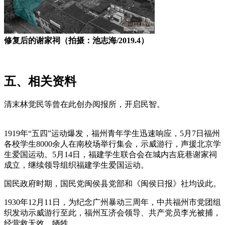
修复后的谢家祠（拍摄：池志海/2019.4）
五、相关资料
清末林觉民等曾在此创办阅报所，开启民智。
来源：福州老
建筑百科（fzcuo.com）
1919年“五四”运动爆发，福州青年学生迅速响应，5月7日福州
各校学生8000余人在南校场举行集会，示威游行，声援北京学
生爱国运动。5月14日，福建学生联合会在城内吉庇巷谢家祠
成立，继续领导组织福建学生爱国运动。
国民政府时期，国民党闽侯县党部和《闽侯日报》社均设此。
1930年12月11日，为纪念广州暴动三周年，中共福州市党团组
织发动示威游行至此，福州互济会领导、共产党员李光被捕，
经营救无效，牺牲。