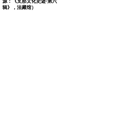
源：《支那文化史迹·第六
辑》，法藏馆）
林轶南
福州老建筑
福州厝