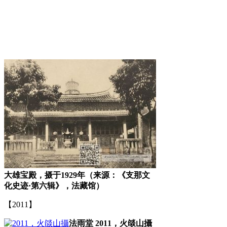
福州厝
福州老建筑
大雄宝殿，摄于1929年（来源：《支那文
化史迹·第六辑》，法藏馆）
【2011】
法雨堂 2011，火燄山攝