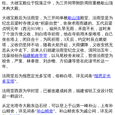
柱。大雄宝殿位于院落正中，为三开间带附阶周匝重檐歇山顶
木构大殿。
大雄宝殿后为法雨堂，为三开间单檐
歇山顶
殿堂。法雨堂是为
纪念后梁时寺僧义收“积薪自焚”，舍身求雨而建的。五代后梁
贞明元年（西元915年），福州久旱无雨，禾苗不长，这时来
了个游方僧义收，到白塔寺祈雨，他在寺前用木柴堆塔，自己
坐在塔上，闭目合十，为民祈雨，3天后，约定时辰点燃柴
塔，义收仍坚持不动，随着火焰升起，大雨骤降，义收安然无
恙从火中走下。后来人们就建法雨堂纪念义收。清同治五年，
沈葆祯创办
福建船政学堂
，以马尾校舍未竣工，暂借法雨堂为
校舍，严复、林泰曾、刘步蟾、方伯谦等曾在此读书长达一
年。
法雨堂后为报恩定光多宝塔，俗称白塔。详见词条“
报恩定光
多宝塔
”。
法雨堂西原为华封堂，已被改建成砖房，福建省轻工业设计院
赵一鹤设计。
从定光塔寺大殿东边石径，可以登上于山第一峰补山，上有补
山精舍，详见词条“
补山精舍
”。补山精舍东为戚公祠，详见词