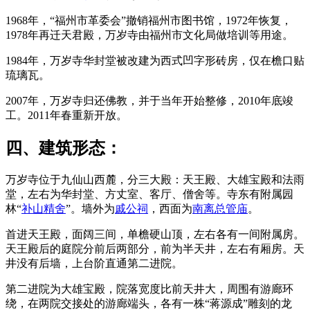
1968年，“福州市革委会”撤销福州市图书馆，1972年恢复，
1978年再迁天君殿，万岁寺由福州市文化局做培训等用途。
1984年，万岁寺华封堂被改建为西式凹字形砖房，仅在檐口贴
琉璃瓦。
福州老建筑百科网
2007年，万岁寺归还佛教，并于当年开始整修，2010年底竣
工。2011年春重新开放。
四、建筑形态：
万岁寺位于九仙山西麓，分三大殿：天王殿、大雄宝殿和法雨
堂，左右为华封堂、方丈室、客厅、僧舍等。寺东有附属园
林“
补山精舍
”。墙外为
戚公祠
，西面为
南离总管庙
。
首进天王殿，面阔三间，单檐硬山顶，左右各有一间附属房。
天王殿后的庭院分前后两部分，前为半天井，左右有厢房。天
井没有后墙，上台阶直通第二进院。
第二进院为大雄宝殿，院落宽度比前天井大，周围有游廊环
绕，在两院交接处的游廊端头，各有一株“蒋源成”雕刻的龙