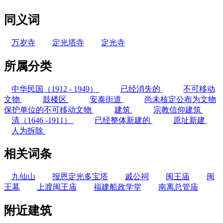
同义词
万岁寺
定光塔寺
定光寺
所属分类
中华民国（1912 - 1949）
已经消失的
不可移动
文物
鼓楼区
安泰街道
尚未核定公布为文物
保护单位的不可移动文物
建筑
宗教信仰建筑
清（1646 -1911）
已经整体新建的
原址新建
人为拆除
相关词条
九仙山
报恩定光多宝塔
戚公祠
闽王庙
闽
王墓
上渡闽王庙
福建船政学堂
南离总管庙
附近建筑