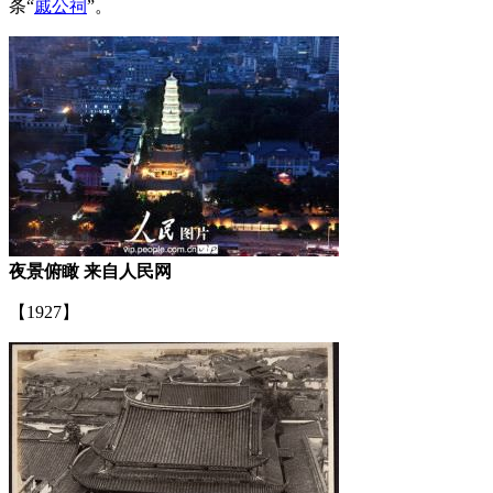
条“
戚公祠
”。
夜景俯瞰 来自人民网
【1927】
来源：福州老建筑百科（fzcuo.com）