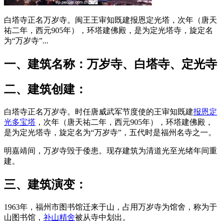
白塔寺正名万岁寺。闽王王审知既建报恩定光塔，次年（唐天
祐二年，西元905年），环塔建佛殿，是为定光塔寺，旋定名
为“万岁寺”...
一、建筑名称：万岁寺、白塔寺、定光寺
二、建筑创建：
白塔寺正名万岁寺。时任唐威武军节度使的王审知既建
报恩定
光多宝塔
，次年（唐天祐二年，西元905年），环塔建佛殿，
是为定光塔寺，旋定名为“万岁寺”，五代时是福州名寺之一。
明嘉靖间，万岁寺毁于倭患。现存建筑为清道光至光绪年间重
建。
三、建筑演变：
1963年，福州市图书馆迁来于山，占用万岁寺为馆舍，称为于
山图书馆，
补山精舍
被从寺中划出。