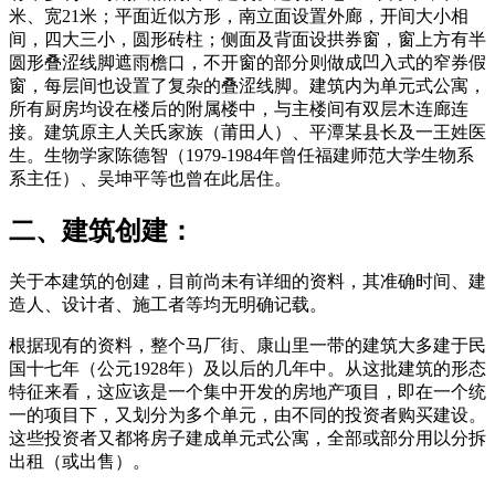
米、宽21米；平面近似方形，南立面设置外廊，开间大小相
间，四大三小，圆形砖柱；侧面及背面设拱券窗，窗上方有半
圆形叠涩线脚遮雨檐口，不开窗的部分则做成凹入式的窄券假
窗，每层间也设置了复杂的叠涩线脚。建筑内为单元式公寓，
所有厨房均设在楼后的附属楼中，与主楼间有双层木连廊连
接。建筑原主人关氏家族（莆田人）、平潭某县长及一王姓医
生。生物学家陈德智（1979-1984年曾任福建师范大学生物系
系主任）、吴坤平等也曾在此居住。
林轶南
二、建筑创建：
关于本建筑的创建，目前尚未有详细的资料，其准确时间、建
造人
、设计者、施工者等均无明确记载。
根据现有的资料，整个马厂街、康山里一带的建筑大多建于民
国十七年（公元1928年）及以后的几年中。从这批建筑的形态
特征来看，这应该是一个集中开发的房地产项目，即在一个统
一的项目下，又划分为多个单元，由不同的投资者购买建设。
这些投资者又都将房子建成单元式公寓，全部或部分用以分拆
出租（或出售）。