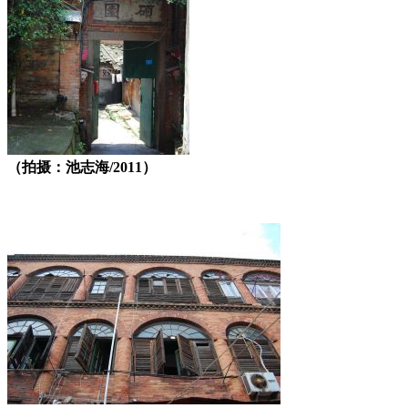
（拍摄：池志海/2011）