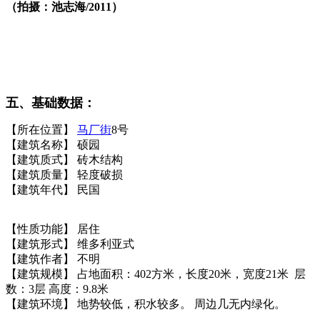
（拍摄：池志海/2011）
福州老建筑百科网
五、基础数据：
福州老建筑百科网
【所在位置】
马厂街
8号
【建筑名称】 硕园
【建筑质式】 砖木结构
【建筑质量】 轻度破损
【建筑年代】 民国
【性质功能】 居住
【建筑形式】 维多利亚式
【建筑作者】 不明
【建筑规模】 占地面积：402方米，长度20米，宽度21米 层
数：3层 高度：9.8米
【建筑环境】 地势较低，积水较多。 周边几无内绿化。
来
源：福州老建筑百科（fzcuo.com）