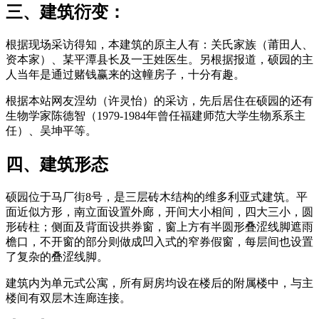
三、建筑衍变：
根据现场采访得知，本建筑的原主人有：关氏家族（莆田人、
资本家）、某平
潭县长及一王姓医生。另根据报道，硕园的主
人当年是通过赌钱赢来的这幢房子，十分有趣。
根据本站网友涅幼（许灵怡）的采访，先后居住在硕园的还有
生物学家陈德智（1979-1984年曾任福建师范大学生物系系主
任）、吴坤平等。
四、建筑形态
硕园位于马厂街8号，是三层砖木结构的维多利亚式建筑。平
面近似方形，南立面设置外廊，开间大小相间，四大三小，圆
形砖柱；侧面及背面设拱券窗，窗上方有半圆形叠涩线脚遮雨
檐口，不开窗的部分则做成凹入式的窄券假窗，每层间也设置
了复杂的叠涩线脚。
建筑内为单元式公寓，所有厨房均设在楼后的附属楼中，与主
楼间有双层木连廊连接。