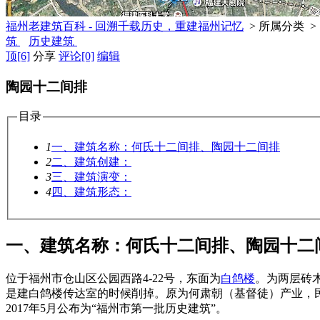
福州老建筑百科 - 回溯千载历史，重建福州记忆
> 所属分类 >
筑
历史建筑
顶
[6]
分享
评论
[0]
编辑
陶园十二间排
目录
1
一、建筑名称：何氏十二间排、陶园十二间排
2
二、建筑创建：
3
三、建筑演变：
4
四、建筑形态：
一、建筑名称：何氏十二间排、陶园十二
位于福州市仓山区公园西路4-22号，东面为
白鸽楼
。为两层砖
是建白鸽楼传达室的时候削掉。原为何肃朝（基督徒）产业，民
2017年5月公布为“福州市第一批历史建筑”。