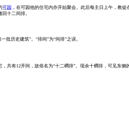
的
可园
，在可园他的住宅内亦开始聚会。此后每主日上午，教徒
搬回十二间排。
第一批历史建筑”。“排间”为“间排”之误。
，共有12开间，故俗名为“十二橺排”。现余十橺排，可见东侧