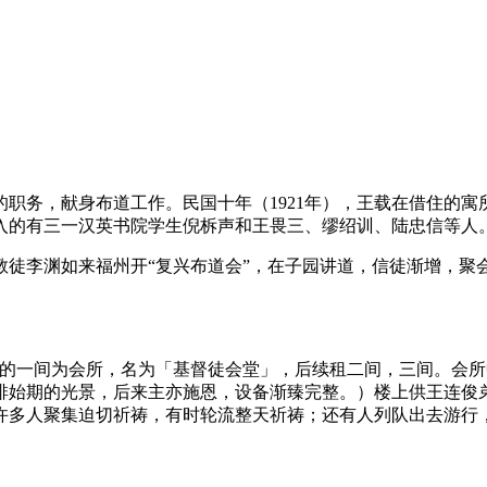
的职务，献身布道工作。民国十年（1921年），王载在借住的寓
入的有三一汉英书院学生倪柝声和王畏三、缪绍训、陆忠信等人
京的教徒李渊如来福州开“复兴布道会”，在子园讲道，信徒渐增
小的一间为会所，名为「基督徒会堂」，后续租二间，三间。会
排始期的光景，后来主亦施恩，设备渐臻完整。）楼上供王连俊
许多人聚集迫切祈祷，有时轮流整天祈祷；还有人列队出去游行