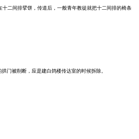
在十二间排擘饼，传道后，一般青年教徒就把十二间排的椅条
的拱门被削断，应是建白鸽楼传达室的时候拆除。