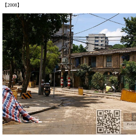
【2008】