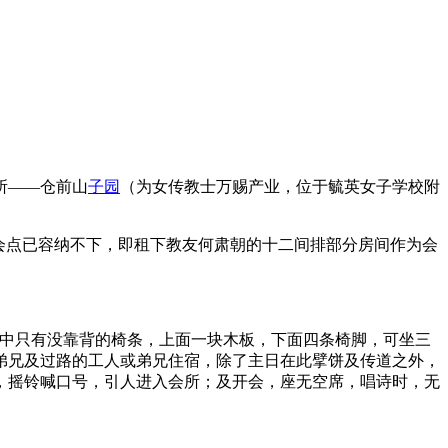
所——仓前山
子园
（为女传教士万赐产业，位于毓英女子学校附
。
，聚会点已容纳不下，即租下教友何肃朝的十二间排部分房间作为会
所中只有没靠背的椅条，上面一块木板，下面四条椅脚，可坐三
弟兄及过路的工人或弟兄住宿，除了主日在此擘饼及传道之外，
，摇铃喊口号，引人进入会所；及开会，座无空席，唱诗时，无