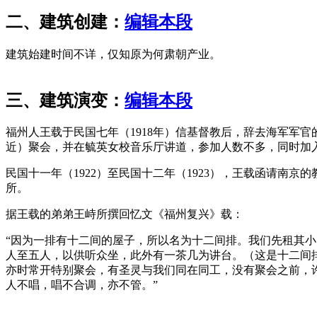
二、建筑创建：
编辑本段
建筑始建时间不详，仅知原为何肃朝产业。
FZCUO.COM
三、建筑演变：
编辑本段
福州人王载于民国七年（1918年）信基督教后，辞去海军军官
近）聚会，并在毓英女校音乐厅讲道，参加人数不多，同时加
民国十一年（1922）至民国十二年（1923），王载函请南
所。
据王载的弟弟王峙所撰回忆文《福州复兴》载：
“因为一排有十二间的屋子，所以名为十二间排。我们先租其
人至五人，以供听众坐，此外有一茶几为讲台。（这是十二间
亦时常开特别聚会，有圣灵与我们同在同工，没有聚会之前，
人不唱，唱不合调，亦不管。”