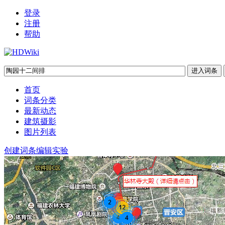
登录
注册
帮助
首页
词条分类
最新动态
建筑摄影
图片列表
创建词条
编辑实验