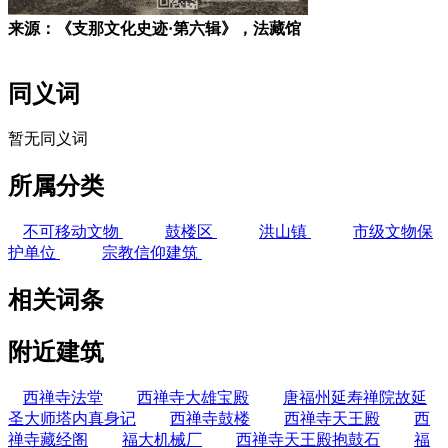
来源：《支那文化史迹·第六辑》，法藏馆
同义词
暂无同义词
所属分类
不可移动文物
鼓楼区
洪山镇
市级文物保
护单位
宗教信仰建筑
相关词条
附近建筑
西禅寺法堂
西禅寺大雄宝殿
唐福州延寿禅院故延
圣大师塔内真身记
西禅寺鼓楼
西禅寺天王殿
西
禅寺藏经阁
福大机械厂
西禅寺天王殿抱鼓石
福