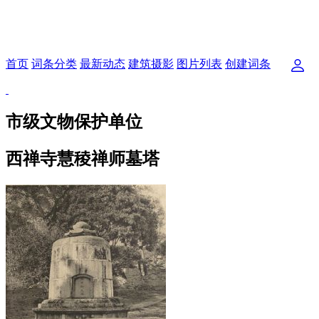
首页
词条分类
最新动态
建筑摄影
图片列表
创建词条
市级文物保护单位
西禅寺慧稜禅师墓塔