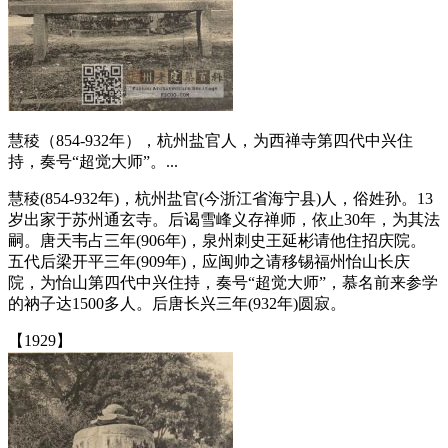
慧稜（854-932年），杭州盐官人，为西禅寺第四代中兴住
持，奏号“超觉大师”。...
慧稜(854-932年)，杭州盐官(今浙江省海宁县)人，俗姓孙。13
岁出家于苏州通玄寺。后谒雪峰义存禅师，依止30年，为其法
嗣。唐天韦占三年(906年)，泉州刺史王延彬请他住招庆院。
五代后梁开平三年(909年)，应闽帅之请移锡福州怡山长庆
院，为怡山第四代中兴住持，奏号“超觉大师”，慕名前来参学
的衲子达1500多人。后唐长兴三年(932年)圆寂。
【1929】