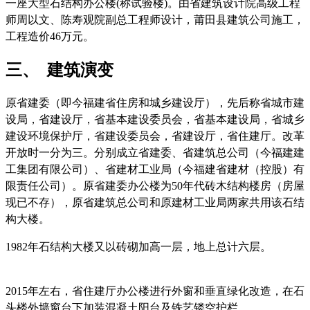
一座大型石结构办公楼(称试验楼)。由省建筑设计院高级工程
师周以文、陈寿观院副总工程师设计，莆田县建筑公司施工，
工程造价46万元。
三、 建筑演变
原省建委（即今福建省住房和城乡建设厅），先后称省城市建
设局，省建设厅，省基本建设委员会，省基本建设局，省城乡
建设环境保护厅，省建设委员会，省建设厅，省住建厅。改革
开放时一分为三。分别成立省建委、省建筑总公司（今福建建
工集团有限公司）、省建材工业局（今福建省建材（控股）有
限责任公司）。原省建委办公楼为50年代砖木结构楼房（房屋
现已不存），原省建筑总公司和原建材工业局两家共用该石结
构大楼。
福州老建筑百科网
1982年石结构大楼又以砖砌加高一层，地上总计六层。
福老
建州筑
2015年左右，省住建厅办公楼进行外窗和垂直绿化改造，在石
头楼外墙窗台下加装混凝土阳台及铁艺镂空护栏。