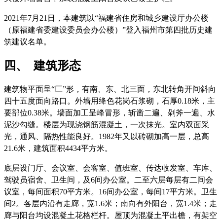
2021年7月21日，本建筑以“福建省住房和城乡建设厅办公楼
（原福建省委建设委员会办公楼）”登入福州市第四批历史建
筑建议名单。
四、 建筑形态
建筑物平面呈“
匚”
形，有南、东、北三面，东北转角开间斜向
四十五度面向路口。外墙用绛色花岗石浆砌，石厚0.18米，主
要部位0.38米。墙面加工呈峰冒形，斩凿二遍、剁斧一遍、水
泥沙勾缝。楼层为现浇钢筋混凝土，一次抹光。室内双面采
光，通风、隔热性能良好。1982年又以砖砌加高一层，总高
21.6米，建筑面积4434平方米。
底层设门厅、会议室、会客室、值班室、传达收发室、车库、
驾驶员宿舍、卫生间，及6间办公室。二至六层每层有二间会
议室，每间面积70平方米。16间办公室，每间17平方米。卫生
间2。各层内沿有走廊，宽1.6米；南向有外阳台，宽1.4米；走
廊与阳台均设混凝土花格栏杆。屋顶为混凝土平出檐，有架空