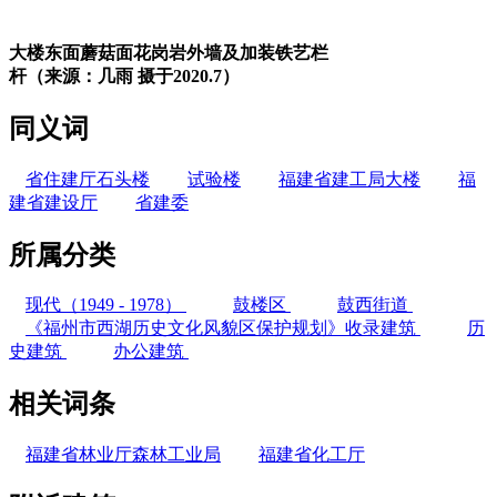
大楼东面蘑菇面花岗岩外墙及加装铁艺栏
杆（来源：几雨 摄于2020.7）
同义词
省住建厅石头楼
试验楼
福建省建工局大楼
福
建省建设厅
省建委
所属分类
现代（1949 - 1978）
鼓楼区
鼓西街道
《福州市西湖历史文化风貌区保护规划》收录建筑
历
史建筑
办公建筑
相关词条
福建省林业厅森林工业局
福建省化工厅