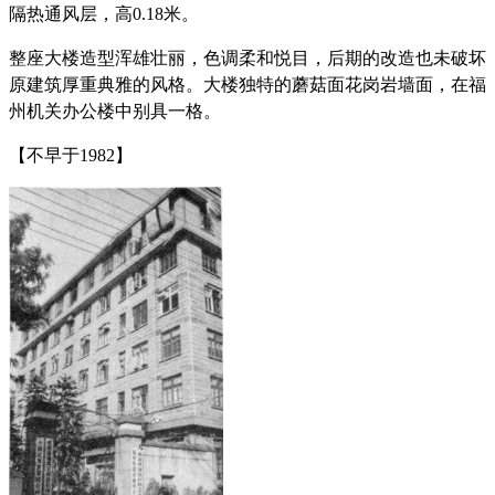
隔热通风层，高0.18米。
整座大楼造型浑雄壮丽，色调柔和悦目，后期的改造也未破坏
原建筑厚重典雅的风格。大楼独特的蘑菇面花岗岩墙面，在福
州机关办公楼中别具一格。
FZCUO
【不早于1982】
福州老建筑百科（fzcuo.com）