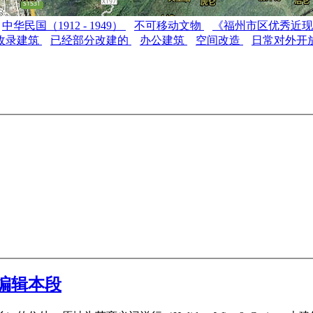
中华民国（1912 - 1949）
不可移动文物
《福州市区优秀近
收录建筑
已经部分改建的
办公建筑
空间改造
日常对外开
编辑本段