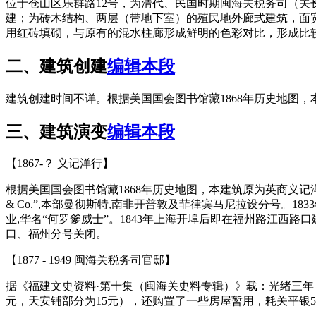
位于仓山区乐群路12号，为清代、民国时期闽海关税务司（关长）的住
建；为砖木结构、两层（带地下室）的殖民地外廊式建筑，面
用红砖填砌，与原有的混水柱廊形成鲜明的色彩对比，形成比
二、建筑创建
编辑本段
建筑创建时间不详。根据美国国会图书馆藏1868年历史地图，本建筑原址
三、建筑演变
编辑本段
【1867-？ 义记洋行】
根据美国国会图书馆藏1868年历史地图，本建筑原为英商义记洋行（Holiday,
& Co.”,本部曼彻斯特,南非开普敦及菲律宾马尼拉设分号。1
业,华名“何罗爹威士”。1843年上海开埠后即在福州路江西路
口、福州分号关闭。
【1877 - 1949 闽海关税务司官邸】
据《福建文史资料·第十集（闽海关史料专辑）》载：光绪三年（
元，天安铺部分为15元），还购置了一些房屋暂用，耗关平银513