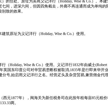
处。原址为英商义记洋行（Holiday, Wise & Co.）。本
宽七间，进深六间，但因四角截去，外廊不再连通而成为单纯的
较别致的效果。
为义记洋行（Holiday, Wise & Co.）使用。
 Wise & Co.）使用。义记洋行1832年由威士(Robert Wise)船长
833年英国东印度公司对华贸易垄断权被取消,1835年是行即来华
口建分号,始启用义记洋行之名。经营疋头及杂货贸易,兼营佣金代理
西元1877年），闽海关为新任税务司在此按年租每亩85元租价租
3.33两。
福州老建筑百科网