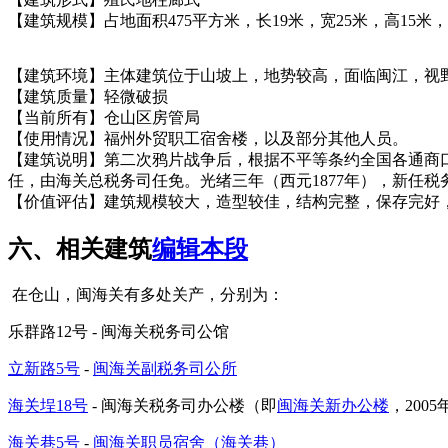
【建筑规模】占地面积475平方米，长19米，宽25米，高15米
【建筑环境】主体建筑位于山坡上，地势较高，面临闽江，视野
【建筑质量】轻微破损
【当前所有】仓山区房管局
【使用情况】福州外贸职工宿舍楼，以及部分其他人员。
【建筑说明】第二次鸦片战争后，根据不平等条约全国各通商
任，由海关总税务司任免。光绪三年（西元1877年），新任
【价值评估】建筑规模较大，造型较佳，结构完整，保存完好
六、相关建筑
编辑本段
在仓山，闽海关有多处关产，分别为：
乐群路12号 - 闽海关税务司公馆
立新路5号
-
闽海关副税务司公所
福州厝
海关埕18号
- 闽海关税务司办公楼（即
闽海关新办公楼
，20
海关巷5号
-
闽海关职员宿舍（海关巷）
福州老建筑