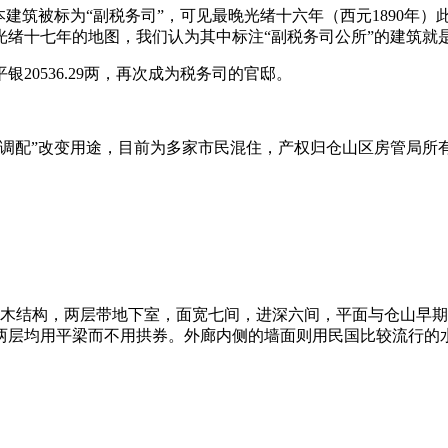
w》中，本建筑被标为“副税务司”，可见最晚光绪十六年（西元1890
光绪十七年的地图，我们认为其中标注“副税务司公所”的建筑就
20536.29两，再次成为税务司的官邸。
一调配”改变用途，目前为多家市民混住，产权归仓山区房管局所
，砖木结构，两层带地下室，面宽七间，进深六间，平面与仓山早
两层均用平梁而不用拱券。外廊内侧的墙面则用民国比较流行的