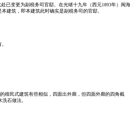
年）此处已变更为副税务司官邸。在光绪十九年（西元1893年）闽海
是本建筑，即本建筑此时确实是副税务司的官邸。
有。
期的殖民式建筑有些相似，四面出外廊，但四面外廊的四角截
水洗石做法。