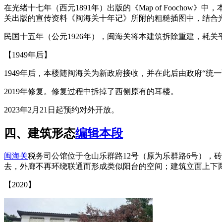
在光绪十七年（西元1891年）出版的《Map of Foocho
关出版的宣传资料《闽海关十年记》所附的粗糙插图中，结合
民国十五年（公元1926年），闽海关将本建筑拆除重建，耗关平银
【1949年后】
FZCUO.COM
1949年后，本楼随闽海关为新政府接收，并在此后由政府“统
2019年修复。修复过程中拆掉了西侧原有的耳楼。
2023年2月21日起预约对外开放。
四、建筑形态
编辑本段
闽海关
税务司公馆位于仓山乐群路12号（原为乐群路6号）
去，外廊不再环绕联通而形成类似阳台的空间；建筑立面上下
【2020】
福州老建筑百科（fzcuo.com）