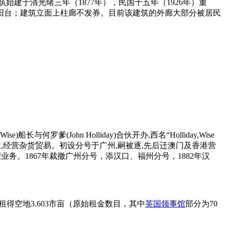
建筑始建于清光绪三年（1877年），民国十五年（1926年）重
阳台；建筑立面上柱廊不发券。目前该建筑的外廊大部分被居民
与何罗爹(John Holliday)合伙开办,西名“Holliday,Wise
开业,经营杂货贸易。初设分号于广州,嗣被逐,先后迁澳门及香港营
业务。1867年裁撤广州分号，添汉口、福州分号，1882年汉
得空地3.603市亩（原始租金数目，其中
英国领事馆
部分为70