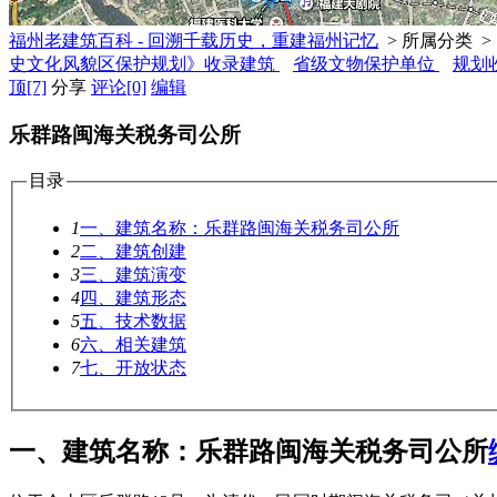
福州老建筑百科 - 回溯千载历史，重建福州记忆
> 所属分类 >
史文化风貌区保护规划》收录建筑
省级文物保护单位
规划
顶
[7]
分享
评论
[0]
编辑
乐群路闽海关税务司公所
目录
1
一、建筑名称：乐群路闽海关税务司公所
2
二、建筑创建
3
三、建筑演变
4
四、建筑形态
5
五、技术数据
6
六、相关建筑
7
七、开放状态
一、建筑名称：乐群路闽海关税务司公所