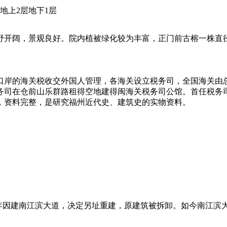
，地上2层地下1层
开阔，景观良好。院内植被绿化较为丰富，正门前古榕一株直径
口岸的海关税收交外国人管理，各海关设立税务司，全国海关由
税务司在仓前山乐群路租得空地建得闽海关税务司公馆。首任税务
，资料完整，是研究福州近代史、建筑史的实物资料。
05年因建南江滨大道，决定另址重建，原建筑被拆卸。如今南江