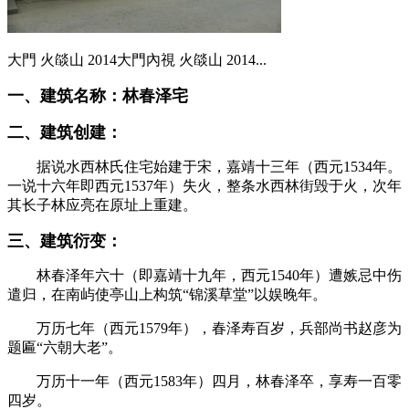
大門 火燄山 2014大門內視 火燄山 2014...
一、建筑名称：林春泽宅
二、建筑创建：
据说水西林氏住宅始建于宋，嘉靖十三年（西元1534年。
一说十六年即西元1537年）失火，整条水西林街毁于火，次年
其长子林应亮在原址上重建。
三、建筑衍变：
林春泽年六十（即嘉靖十九年，西元1540年）遭嫉忌中伤
遣归，在南屿使亭山上构筑“锦溪草堂”以娱晚年。
万历七年（西元1579年），
春泽寿百岁，
兵部尚书赵彦为
题匾“六朝大老”。
福州老建筑
万历十一年（西元1583年）四月，林春泽卒，享寿一百零
四岁。