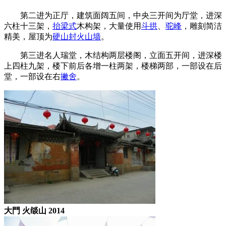
第二进为正厅，建筑面阔五间，中央三开间为厅堂，进深
六柱十三架，
抬梁式
木构架，大量使用
斗拱
、
驼峰
，雕刻简洁
精美，屋顶为
硬山
封火山墙
。
福州老建筑百科（fzcuo.com）
第三进名人瑞堂，木结构两层楼阁，立面五开间，进深楼
上四柱九架，楼下前后各增一柱两架，楼梯两部，一部设在后
堂，一部设在右
撇舍
。
大門 火燄山 2014