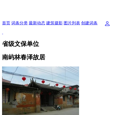
首页
词条分类
最新动态
建筑摄影
图片列表
创建词条
省级文保单位
南屿林春泽故居