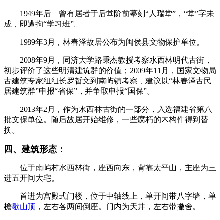
1949年后，曾有居者于后堂阶前摹刻“人瑞堂”，“堂”字未
成，即遭拘“学习班”。
1989年3月，林春泽故居公布为闽侯县文物保护单位。
2008年9月，同济大学路秉杰教授考察水西林明代古街，
初步评价了这些明清建筑群的价值；
2009年11月，国家文物局
古建筑专家组组长罗哲文到南屿镇考察，建议以“林春泽古民
居建筑群”申报“省保”，并争取申报“国保”。
2013年2月，作为水西林古街的一部分，入选福建省第八
批文保单位。随后故居开始维修，一些腐朽的木构件得到替
换。
四、建筑形态：
位于南屿村水西林街，座西向东，背靠太平山，主座为三
进五开间大宅。
首进为宫殿式门楼，位于中轴线上，单开间带八字墙，单
檐
歇山顶
，左右各两间倒座。门内为天井，左右带撇舍。
福
州老建筑百科网