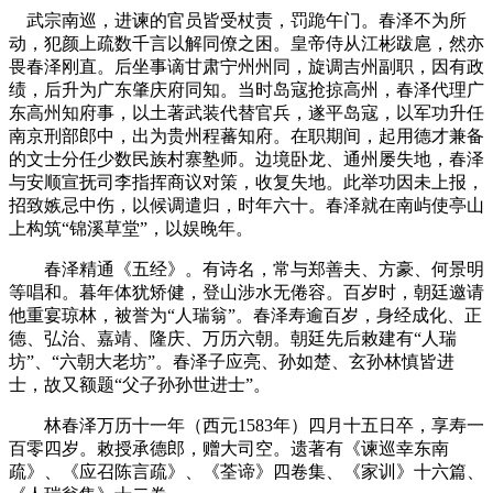
武宗南巡，进谏的官员皆受杖责，罚跪午门。春泽不为所
动，犯颜上疏数千言以解同僚之困。皇帝侍从江彬跋扈，然亦
畏春泽刚直。后坐事谪甘肃宁州州同，旋调吉州副职，因有政
绩，后升为广东肇庆府同知。当时岛寇抢掠高州，春泽代理广
东高州知府事，以土著武装代替官兵，遂平岛寇，以军功升任
南京刑部郎中，出为贵州程蕃知府。在职期间，起用德才兼备
的文士分任少数民族村寨塾师。边境卧龙、通州屡失地，春泽
与安顺宣抚司李指挥商议对策，收复失地。此举功因未上报，
招致嫉忌中伤，以候调遣归，时年六十。春泽就在南屿使亭山
上构筑“锦溪草堂”，以娱晚年。
春泽精通《五经》。有诗名，常与郑善夫、方豪、何景明
等唱和。暮年体犹矫健，登山涉水无倦容。百岁时，朝廷邀请
他重宴琼林，被誉为“人瑞翁”。春泽寿逾百岁，身经成化、正
德、弘治、嘉靖、隆庆、万历六朝。朝廷先后敕建有“人瑞
坊”、“六朝大老坊”。春泽子应亮、孙如楚、玄孙林慎皆进
士，故又额题“父子孙孙世进士”。
福州老建筑百科网
林春泽万历十一年（西元1583年）四月十五日卒，享寿一
百零四岁。敕授承德郎，赠大司空。遗著有《谏巡幸东南
疏》、《应召陈言疏》、《荃谛》四卷集、《家训》十六篇、