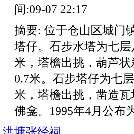
间:09-07 22:17
摘要: 位于仓山区城
塔仔。石步水塔为七层八
米，塔檐出挑，葫芦状
0.7米。石步塔仔为七
米，塔檐出挑，凿造瓦
佛龛。1995年4月公
洪塘张经祠