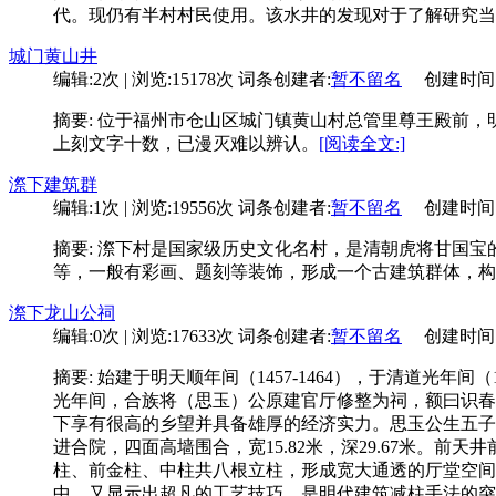
代。现仍有半村村民使用。该水井的发现对于了解研究当
城门黄山井
编辑:2次 | 浏览:15178次
词条创建者:
暂不留名
创建时间:06-
摘要: 位于福州市仓山区城门镇黄山村总管里尊王殿前，明
上刻文字十数，已漫灭难以辨认。
[阅读全文:]
漈下建筑群
编辑:1次 | 浏览:19556次
词条创建者:
暂不留名
创建时间:05-
摘要: 漈下村是国家级历史文化名村，是清朝虎将甘国
等，一般有彩画、题刻等装饰，形成一个古建筑群体，构
漈下龙山公祠
编辑:0次 | 浏览:17633次
词条创建者:
暂不留名
创建时间:05-
摘要: 始建于明天顺年间（1457-1464），于清道光年
光年间，合族将（思玉）公原建官厅修整为祠，额曰识春
下享有很高的乡望并具备雄厚的经济实力。思玉公生五子，
进合院，四面高墙围合，宽15.82米，深29.67米。前
柱、前金柱、中柱共八根立柱，形成宽大通透的厅堂空间
中，又显示出超凡的工艺技巧，是明代建筑减柱手法的突