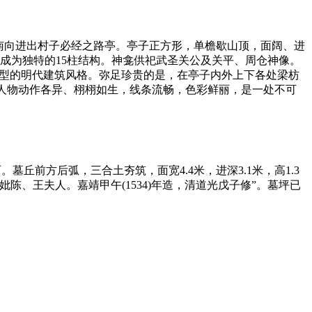
为南向进出村子必经之路亭。亭子正方形，单檐歇山顶，面阔、进
，成为独特的15柱结构。神龛供祀武圣关公及关平、周仓神像。
典型的明代建筑风格。弥足珍贵的是，在亭子内外上下各处梁枋
，人物动作各异、栩栩如生，线条流畅，色彩鲜丽，是一处不可
丘前方后弧，三合土夯筑，面宽4.4米，进深3.1米，高1.3
妣陈、王夫人。嘉靖甲午(1534)年造，清道光戊子修”。墓坪已