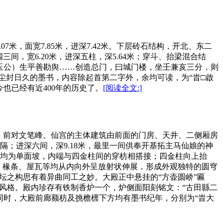
米，面宽7.85米，进深7.42米。下层砖石结构，开北、东二
三间，宽6.20米，进深五柱，深5.64米；穿斗、抬梁混合结
玉公）生平善勘舆……创造总门，曰城门楼，坐壬兼亥三分，则
有尘封日久的墨书，内容除起首第二字外，余均可读，为“旹□啟
也已经有近400年的历史了。
[阅读全文:]
侧，前对文笔峰。仙宫的主体建筑由前面的门房、天井、二侧厢房
相隔；进深六间，深9.18米，最里一间供奉开基拓主马仙娘的神
均为单面坡，内端与四金柱间的穿枋相搭接；四金柱向上抬
、椽条、屋瓦等均从内向外呈放射状伸展，形成外观独特的圆穹
天坛之构思有着异曲同工之妙。大殿正中悬挂的“方壶圆峤”匾
代风格。殿内珍存有铁制香炉一个，炉侧面阳刻铭文：“古田縣二
同时，大殿前廊额枋及挑檐檩下方均有墨书纪年，分别为“旹大