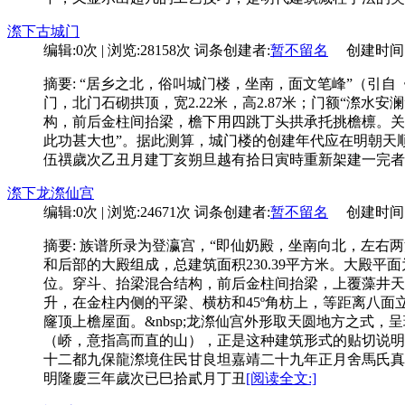
漈下古城门
编辑:0次 | 浏览:28158次
词条创建者:
暂不留名
创建时间:05-
摘要: “居乡之北，俗叫城门楼，坐南，面文笔峰”（引自
门，北门石砌拱顶，宽2.22米，高2.87米；门额“漈水
构，前后金柱间抬梁，檐下用四跳丁头拱承托挑檐檩。关
此功甚大也”。据此测算，城门楼的创建年代应在明朝天顺
伍禩歲次乙丑月建丁亥朔旦越有拾日寅時重新架建一完者”
漈下龙漈仙宫
编辑:0次 | 浏览:24671次
词条创建者:
暂不留名
创建时间:05-
摘要: 族谱所录为登瀛宫，“即仙奶殿，坐南向北，左
和后部的大殿组成，总建筑面积230.39平方米。大殿平
位。穿斗、抬梁混合结构，前后金柱间抬梁，上覆藻井天
升，在金柱内侧的平梁、横枋和45º角枋上，等距离八
窿顶上檐屋面。&nbsp;龙漈仙宫外形取天圆地方之式
（峤，意指高而直的山），正是这种建筑形式的贴切说明。
十二都九保龍漈境住民甘良坦嘉靖二十九年正月舍馬氏真
明隆慶三年歲次已巳拾貳月丁丑
[阅读全文:]