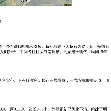
条
走向，条石垒砌桥堍和引桥。每孔顺铺巨大条石为梁，其上横铺石
柱柱头刻狮子，中间各柱柱头刻南瓜形。约始建于明代，民国15年
构八角实心。下有须弥座，残存三层塔身，一层塔檐和攒尖顶，顶
米，厚0.11米，边长0.73米。外壁题刻已风化不清。约建于明