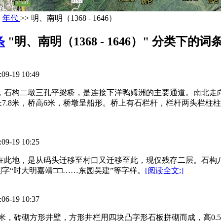
>
年代
>> 明、南明（1368 - 1646）
条
"明、南明（1368 - 1646）" 分类下的词
19 10:49
近，石构二墩三孔平梁桥，是连接下洋鸭姆洲的主要通道。南北
，长7.8米，桥高6米，桥墩呈船形。桥上有石栏杆，栏杆两头栏
19 10:25
不在此地，是从码头迁移至村口又迁移至此，现仅残存二层。石
字“时大明嘉靖□□……东园吴建”等字样。
[阅读全文:]
19 10:37
米，砖砌方形井壁，方形井栏用四块凸字形石板拼砌而成，高0.53