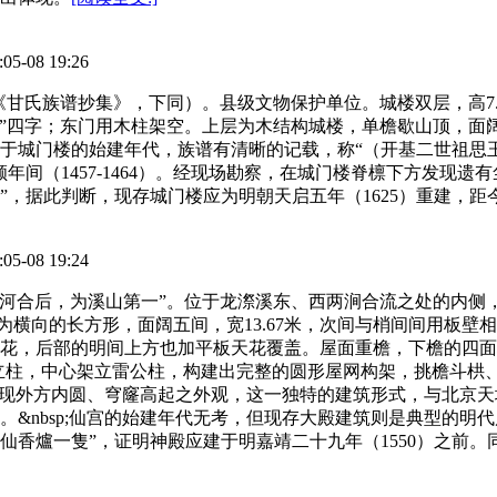
08 19:26
《甘氏族谱抄集》，下同）。县级文物保护单位。城楼双层，高7.07
安澜”四字；东门用木柱架空。上层为木结构城楼，单檐歇山顶，面阔
于城门楼的始建年代，族谱有清晰的记载，称“（开基二世祖思
年间（1457-1464）。经现场勘察，在城门楼脊檩下方发现遗
，据此判断，现存城门楼应为明朝天启五年（1625）重建，距今
08 19:24
右两河合后，为溪山第一”。位于龙漈溪东、西两涧合流之处的内
面为横向的长方形，面阔五间，宽13.67米，次间与梢间间用板壁
花，后部的明间上方也加平板天花覆盖。屋面重檐，下檐的四面
面立柱，中心架立雷公柱，构建出完整的圆形屋网构架，挑檐斗栱
，呈现外方内圆、穹窿高起之外观，这一独特的建筑形式，与北京
&nbsp;仙宫的始建年代无考，但现存大殿建筑则是典型的明
仙香爐一隻”，证明神殿应建于明嘉靖二十九年（1550）之前。