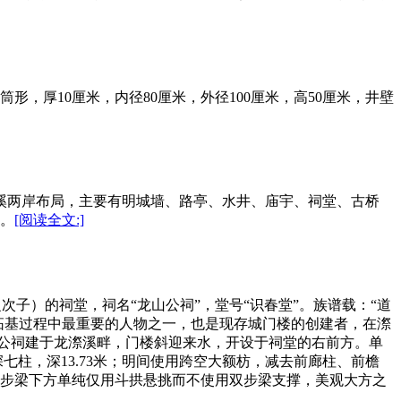
，厚10厘米，内径80厘米，外径100厘米，高50厘米，井壁
溪两岸布局，主要有明城墙、路亭、水井、庙宇、祠堂、古桥
。
[阅读全文:]
公之次子）的祠堂，祠名“龙山公祠”，堂号“识春堂”。族谱载：“道
拓基过程中最重要的人物之一，也是现存城门楼的创建者，在漈
龙山公祠建于龙漈溪畔，门楼斜迎来水，开设于祠堂的右前方。单
深七柱，深13.73米；明间使用跨空大额枋，减去前廊柱、前檐
步梁下方单纯仅用斗拱悬挑而不使用双步梁支撑，美观大方之