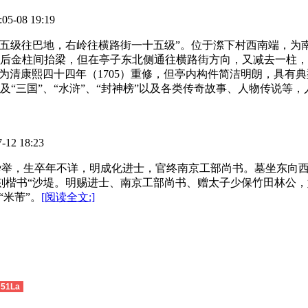
08 19:19
下岭五级往巴地，右岭往横路街一十五级”。位于漈下村西南端，
构，前后金柱间抬梁，但在亭子东北侧通往横路街方向，又减去一柱
，为清康熙四十四年（1705）重修，但亭内构件简洁明朗，具有
“三国”、“水浒”、“封神榜”以及各类传奇故事、人物传说等
2 18:23
舜举，生卒年不详，明成化进士，官终南京工部尚书。墓坐东向西。墓
，上刻楷书“沙堤。明赐进士、南京工部尚书、赠太子少保竹田林公，
“米芾”。
[阅读全文:]
51La