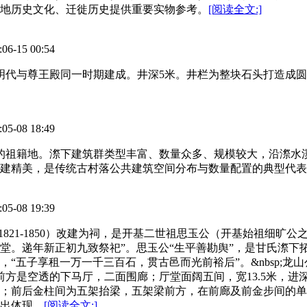
地历史文化、迁徙历史提供重要实物参考。
[阅读全文:]
15 00:54
代与尊王殿同一时期建成。井深5米。井栏为整块石头打造成圆筒形
08 18:49
宝的祖籍地。漈下建筑群类型丰富、数量众多、规模较大，沿漈水
建精美，是传统古村落公共建筑空间分布与数量配置的典型代表
08 19:39
间（1821-1850）改建为祠，是开基二世祖思玉公（开基始祖细旷
堂。递年新正初九致祭祀”。思玉公“生平善勘舆”，是甘氏漈下
“五子享租一万一千三百石，贯古邑而光前裕后”。&nbsp;
天井前方是空透的下马厅，二面围廊；厅堂面阔五间，宽13.5米，进
；前后金柱间为五架抬梁，五架梁前方，在前廊及前金步间的单
出体现。
[阅读全文:]