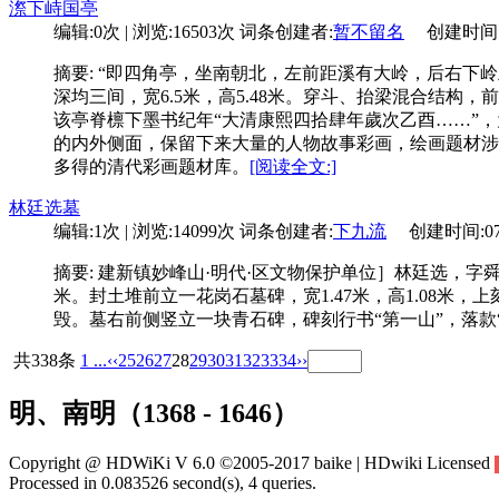
漈下峙国亭
编辑:0次 | 浏览:16503次
词条创建者:
暂不留名
创建时间:05-
摘要: “即四角亭，坐南朝北，左前距溪有大岭，后右
深均三间，宽6.5米，高5.48米。穿斗、抬梁混合结
该亭脊檩下墨书纪年“大清康熙四拾肆年歲次乙酉……”
的内外侧面，保留下来大量的人物故事彩画，绘画题材涉及
多得的清代彩画题材库。
[阅读全文:]
林廷选墓
编辑:1次 | 浏览:14099次
词条创建者:
下九流
创建时间:07-1
摘要: 建新镇妙峰山·明代·区文物保护单位］林廷选，字
米。封土堆前立一花岗石墓碑，宽1.47米，高1.08米
毁。墓右前侧竖立一块青石碑，碑刻行书“第一山”，落款
共338条
1 ...
‹‹
25
26
27
28
29
30
31
32
33
34
››
明、南明（1368 - 1646）
Copyright @ HDWiKi V 6.0 ©2005-2017 baike | HDwiki Licensed
Processed in 0.083526 second(s), 4 queries.