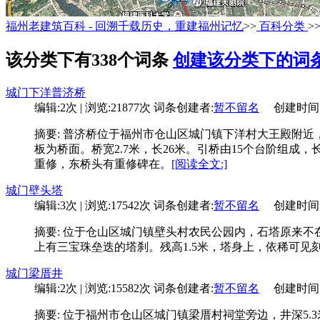
福州老建筑百科 - 回溯千载历史，重建福州记忆
>>
百科分类
>
该分类下有338个词条
创建该分类下的词
城门下洋普济桥
编辑:2次 | 浏览:21877次
词条创建者:
暂不留名
创建时间:09-
摘要: 普济桥位于福州市仓山区城门镇下洋村大王殿附
板为桥面。桥宽2.7米，长26米。引桥由15个台阶组成
重修，东桥头有重修碑在。
[阅读全文:]
城门壁头塔
编辑:3次 | 浏览:17542次
词条创建者:
暂不留名
创建时间:09-
摘要: 位于仓山区城门镇壁头村农民公园内，石塔原来
上有三宝珠垒迭的塔刹。残高1.5米，塔身上，依稀可见刻
城门梁厝井
编辑:2次 | 浏览:15582次
词条创建者:
暂不留名
创建时间:06-
摘要: 位于福州市仓山区城门镇梁厝村祠堂旁边，井深5.3