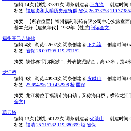
编辑:
14次
| 浏览:
37891次
词条创建者:
下九流
创建时间:
标签:
福建协和大学历史建筑群
省保
26.033758
119.37385
摘要: 【所在位置】福州福药制药有限公司中心实验室
基本完好【建筑年代】1932年【性质
[阅读全文]
福州开元寺铁佛
编辑:
4次
| 浏览:
22607次
词条创建者:
下九流
创建时间:
0
标签:
省保
26.093795
119.297152
摘要: 铁佛称“阿弥陀佛”，外表披泥贴金，高5.3米
龙江桥
编辑:
9次
| 浏览:
40930次
词条创建者:
火燄山
创建时间:
0
标签:
25.694296
119.452908
桥
国保
摘要: 龙江桥位于福清市海口镇，又称海口桥，横跨龙江
全文]
瑞云塔
编辑:
13次
| 浏览:
50122次
词条创建者:
火燄山
创建时间:
标签:
福清
25.715282
119.380899
塔
省保