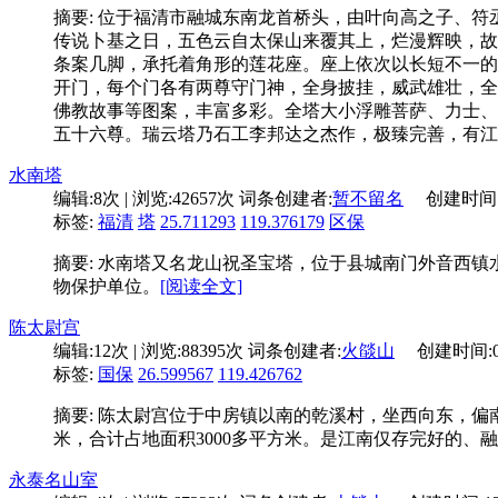
摘要: 位于福清市融城东南龙首桥头，由叶向高之子、符
传说卜基之日，五色云自太保山来覆其上，烂漫辉映，故
条案几脚，承托着角形的莲花座。座上依次以长短不一的
开门，每个门各有两尊守门神，全身披挂，威武雄壮，全
佛教故事等图案，丰富多彩。全塔大小浮雕菩萨、力士、
五十六尊。瑞云塔乃石工李邦达之杰作，极臻完善，有江南
水南塔
编辑:
8次
| 浏览:
42657次
词条创建者:
暂不留名
创建时间
标签:
福清
塔
25.711293
119.376179
区保
摘要: 水南塔又名龙山祝圣宝塔，位于县城南门外音西镇水南
物保护单位。
[阅读全文]
陈太尉宫
编辑:
12次
| 浏览:
88395次
词条创建者:
火燄山
创建时间:
标签:
国保
26.599567
119.426762
摘要: 陈太尉宫位于中房镇以南的乾溪村，坐西向东，偏
米，合计占地面积3000多平方米。是江南仅存完好的、
永泰名山室