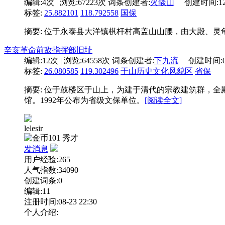
编辑:
4次
| 浏览:
67223次
词条创建者:
火燄山
创建时间:
1
标签:
25.882101
118.792558
国保
摘要: 位于永泰县大洋镇棋杆村高盖山山腰，由大殿、灵
辛亥革命前敌指挥部旧址
编辑:
12次
| 浏览:
64558次
词条创建者:
下九流
创建时间:
标签:
26.080585
119.302496
于山历史文化风貌区
省保
摘要: 位于鼓楼区于山上，为建于清代的宗教建筑群，全殿
馆。1992年公布为省级文保单位。
[阅读全文]
lelesir
101
秀才
发消息
用户经验:265
人气指数:34090
创建词条:0
编辑:11
注册时间:08-23 22:30
个人介绍: