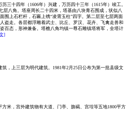
三十四年（1606年）兴建，万历四十三年（1615年）竣工。
，七层八角。塔座周长二十四米，塔基由八块青石围成，状似八
面围上石栏杆，石匾上镌“凌霄玉柱”四字。第二层至七层两面
人盗走。各层都浮雕着武士、比丘、罗汉、花卉、飞禽走兽和
姿百态，形神兼备。塔檐八角均镇一尊石雕镇塔将军，全塔计
文]
建筑，上三层为明代建筑。1981年2月25日公布为第一批县级文
平方米，宫外建筑物有大道、门亭、旗碣、宫埕等五地1800平方