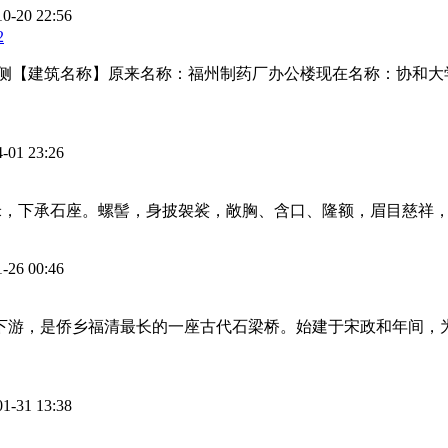
10-20 22:56
2
西侧【建筑名称】原来名称：福州制药厂办公楼现在名称：协和
4-01 23:26
，宽4米，下承石座。螺髻，身披袈裟，敞胸、含口、隆额，眉目慈
1-26 00:46
下游，是侨乡福清最长的一座古代石梁桥。始建于宋政和年间，为
01-31 13:38