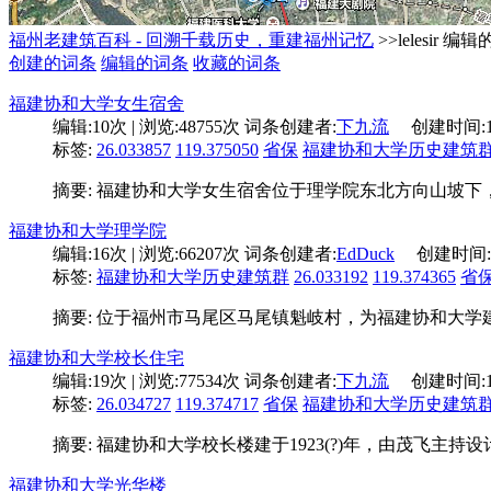
福州老建筑百科 - 回溯千载历史，重建福州记忆
>>lelesir 编
创建的词条
编辑的词条
收藏的词条
福建协和大学女生宿舍
编辑:
10次
| 浏览:
48755次
词条创建者:
下九流
创建时间:
标签:
26.033857
119.375050
省保
福建协和大学历史建筑
摘要: 福建协和大学女生宿舍位于理学院东北方向山坡下，
福建协和大学理学院
编辑:
16次
| 浏览:
66207次
词条创建者:
EdDuck
创建时间:
标签:
福建协和大学历史建筑群
26.033192
119.374365
省
摘要: 位于福州市马尾区马尾镇魁岐村，为福建协和大学
福建协和大学校长住宅
编辑:
19次
| 浏览:
77534次
词条创建者:
下九流
创建时间:
标签:
26.034727
119.374717
省保
福建协和大学历史建筑
摘要: 福建协和大学校长楼建于1923(?)年，由茂飞
福建协和大学光华楼