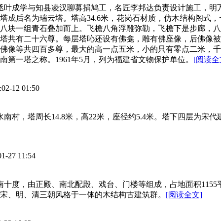
丞叶成学与知县凌汉聊募捐鸠工，名匠李邦达负责设计施工，明万历
塔成后名为瑞云塔。塔高34.6米，花岗石材质，仿木结构阁式
八块一组青石叠加而上。飞檐八角浮雕弥勒，飞檐下是步廊，八
塔共有二十六尊。每层塔吣还设有佛龛，雕有佛座像，后佛像被
佛像等共四百多尊，最大的高一点五米，小的只有零点二米，千
第一塔之称。1961年5月，列为福建省文物保护单位。
[阅读全
:
02-12 01:50
村，塔周长14.8米，高22米，座径约5.4米。塔下四层为宋代
01-27 11:54
南十度，由正殿、南北配殿、戏台、门楼等组成，占地面积1155
融宋、明、清三朝风格于一体的木结构古建筑群。
[阅读全文]