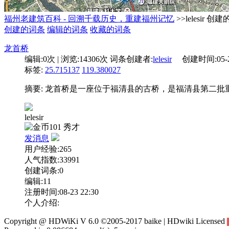
福州老建筑百科 - 回溯千载历史，重建福州记忆
>>lelesir 创
创建的词条
编辑的词条
收藏的词条
龙首桥
编辑:
0次
| 浏览:
14306次
词条创建者:
lelesir
创建时间:
05-
标签:
25.715137
119.380027
摘要: 龙首桥是一座位于福清县的古桥，是福清县第二批
lelesir
101
秀才
发消息
用户经验:265
人气指数:33991
创建词条:0
编辑:11
注册时间:08-23 22:30
个人介绍:
Copyright @ HDWiKi V 6.0 ©2005-2017 baike | HDwiki Licensed