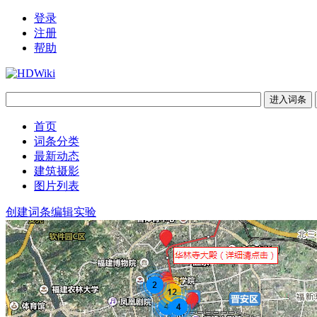
登录
注册
帮助
首页
词条分类
最新动态
建筑摄影
图片列表
创建词条
编辑实验